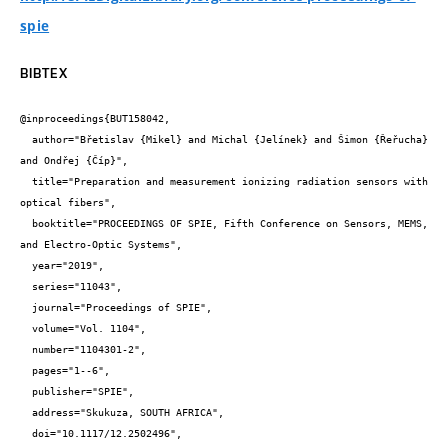
spie
BIBTEX
@inproceedings{BUT158042,

  author="Břetislav {Mikel} and Michal {Jelínek} and Šimon {Řeřucha} 
and Ondřej {Číp}",

  title="Preparation and measurement ionizing radiation sensors with 
optical fibers",

  booktitle="PROCEEDINGS OF SPIE, Fifth Conference on Sensors, MEMS, 
and Electro-Optic Systems",

  year="2019",

  series="11043",

  journal="Proceedings of SPIE",

  volume="Vol. 1104",

  number="1104301-2",

  pages="1--6",

  publisher="SPIE",

  address="Skukuza, SOUTH AFRICA",

  doi="10.1117/12.2502496",
