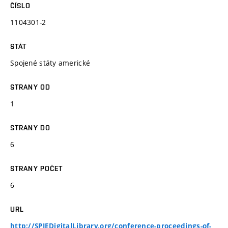
ČÍSLO
1104301-2
STÁT
Spojené státy americké
STRANY OD
1
STRANY DO
6
STRANY POČET
6
URL
http://SPIEDigitalLibrary.org/conference-proceedings-of-