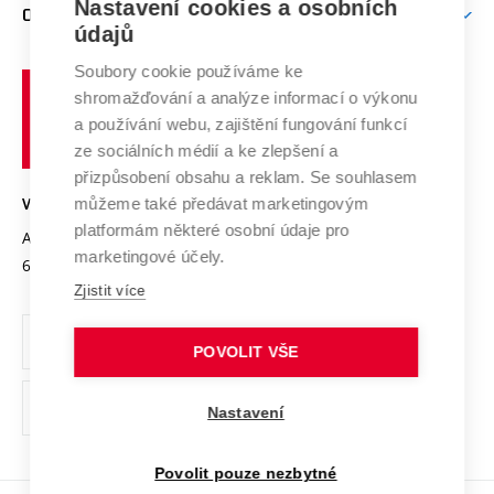
Nastavení cookies a osobních
Mezinárodní vědecká rada
O UNIVERZITĚ
Doktorské studium
Podpora podnikání
E-přihláška
údajů
Zahraniční spolupráce
Systém zajišťování kvality výzkumu
Profil univerzity
Soubory cookie používáme ke
Spolupráce se školami
Vysoké
Výzkumné infrastruktury
shromažďování a analýze informací o výkonu
Udržitelná univerzita
učení
Služby univerzity
Transfer znalostí
a používání webu, zajištění fungování funkcí
technické
Podnikavá univerzita / ContriBUTe
Mezinárodní dohody
ze sociálních médií a ke zlepšení a
Open Science
v
Bezpečná univerzita
přizpůsobení obsahu a reklam. Se souhlasem
Univerzitní sítě
Brně
Projekty
můžeme také předávat marketingovým
VYSOKÉ UČENÍ TECHNICKÉ V BRNĚ
Vyznamenání
platformám některé osobní údaje pro
Projekty ze strukturálních fondů
Antonínská 548/1
www.vut.cz
marketingové účely.
Organizační struktura
602 00 Brno
vut@vutbr.cz
Specifický výzkum
Zjistit více
Úřední deska
Ochrana osobních údajů
POVOLIT VŠE
(externí
Pracovní příležitosti
Nastavení
odkaz)
Podpora a rozvoj zaměstnanců a studujících
Povolit pouze nezbytné
Rovné příležitosti