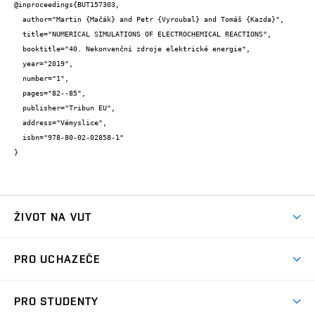
@inproceedings{BUT157303,

  author="Martin {Mačák} and Petr {Vyroubal} and Tomáš {Kazda}",

  title="NUMERICAL SIMULATIONS OF ELECTROCHEMICAL REACTIONS",

  booktitle="40. Nekonvenční zdroje elektrické energie",

  year="2019",

  number="1",

  pages="82--85",

  publisher="Tribun EU",

  address="Vémyslice",

  isbn="978-80-02-02858-1"

}
ŽIVOT NA VUT
Atmosféra VUT
PRO UCHAZEČE
Prostory školy
Proč na VUT
Koleje
PRO STUDENTY
Studijní programy