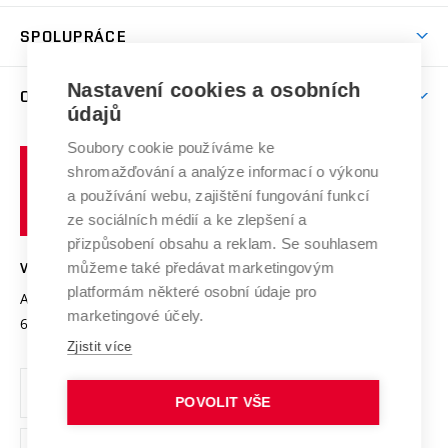
Aktivity pro juniory
Studentský život
odkaz)
Věda a výzkum na VUT
Harmonogram akademického roku
Zpracování osobních údajů studentů
Sociální bezpečí
SPOLUPRÁCE
Celoživotní vzdělávání
Brno
Podpora excelence
Závěrečné práce
Studium bez bariér
Zpracování osobních údajů uchazečů o studium
Firemní spolupráce
Mezinárodní vědecká rada
Nastavení cookies a osobních
O UNIVERZITĚ
Doktorské studium
Podpora podnikání
E-přihláška
údajů
Zahraniční spolupráce
Systém zajišťování kvality výzkumu
Profil univerzity
Spolupráce se školami
Soubory cookie používáme ke
Vysoké
Výzkumné infrastruktury
shromažďování a analýze informací o výkonu
Udržitelná univerzita
učení
Služby univerzity
Transfer znalostí
a používání webu, zajištění fungování funkcí
technické
Podnikavá univerzita / ContriBUTe
Mezinárodní dohody
ze sociálních médií a ke zlepšení a
Open Science
v
Bezpečná univerzita
přizpůsobení obsahu a reklam. Se souhlasem
Univerzitní sítě
Brně
Projekty
můžeme také předávat marketingovým
VYSOKÉ UČENÍ TECHNICKÉ V BRNĚ
Vyznamenání
platformám některé osobní údaje pro
Projekty ze strukturálních fondů
Antonínská 548/1
www.vut.cz
marketingové účely.
Organizační struktura
602 00 Brno
vut@vutbr.cz
Specifický výzkum
Zjistit více
Úřední deska
Ochrana osobních údajů
POVOLIT VŠE
(externí
Pracovní příležitosti