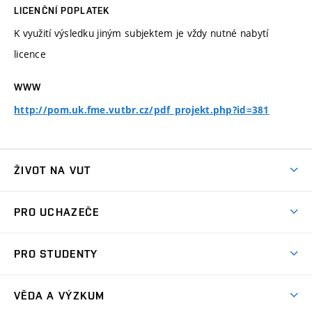
LICENČNÍ POPLATEK
K využití výsledku jiným subjektem je vždy nutné nabytí
licence
WWW
http://pom.uk.fme.vutbr.cz/pdf_projekt.php?id=381
ŽIVOT NA VUT
Atmosféra VUT
PRO UCHAZEČE
Prostory školy
Proč na VUT
Koleje
PRO STUDENTY
Studijní programy
Stravování
Předměty
Studijní předpisy
Studium a stáže v zahraničí
Stipendia
Dny otevřených dveří
VĚDA A VÝZKUM
Sport na VUT
(externí
Studijní programy
Poplatky za studium
Uznání zahraničního vzdělání
Knihovny