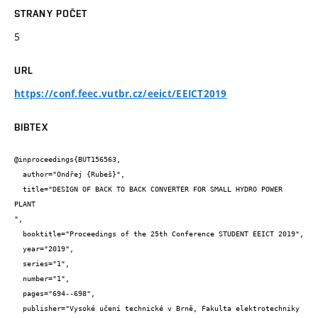
STRANY POČET
5
URL
https://conf.feec.vutbr.cz/eeict/EEICT2019
BIBTEX
@inproceedings{BUT156563,

  author="Ondřej {Rubeš}",

  title="DESIGN OF BACK TO BACK CONVERTER FOR SMALL HYDRO POWER 
PLANT

",

  booktitle="Proceedings of the 25th Conference STUDENT EEICT 2019",

  year="2019",

  series="1",

  number="1",

  pages="694--698",

  publisher="Vysoké učení technické v Brně, Fakulta elektrotechniky 