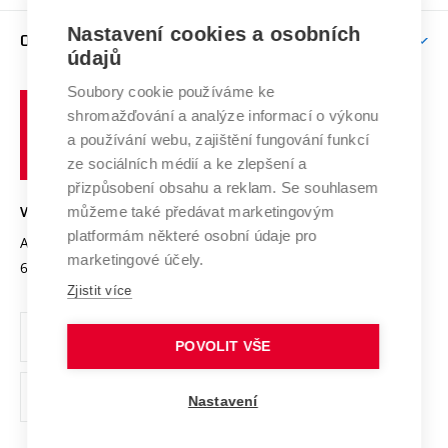
Závěrečné práce
Studium bez bariér
Zpracování osobních údajů uchazečů o studium
Firemní spolupráce
Nastavení cookies a osobních
Mezinárodní vědecká rada
O UNIVERZITĚ
Doktorské studium
Podpora podnikání
E-přihláška
údajů
Zahraniční spolupráce
Systém zajišťování kvality výzkumu
Profil univerzity
Soubory cookie používáme ke
Spolupráce se školami
Vysoké
Výzkumné infrastruktury
shromažďování a analýze informací o výkonu
Udržitelná univerzita
učení
Služby univerzity
Transfer znalostí
a používání webu, zajištění fungování funkcí
technické
Podnikavá univerzita / ContriBUTe
Mezinárodní dohody
ze sociálních médií a ke zlepšení a
Open Science
v
Bezpečná univerzita
přizpůsobení obsahu a reklam. Se souhlasem
Univerzitní sítě
Brně
Projekty
můžeme také předávat marketingovým
VYSOKÉ UČENÍ TECHNICKÉ V BRNĚ
Vyznamenání
platformám některé osobní údaje pro
Projekty ze strukturálních fondů
Antonínská 548/1
www.vut.cz
marketingové účely.
Organizační struktura
602 00 Brno
vut@vutbr.cz
Specifický výzkum
Zjistit více
Úřední deska
Ochrana osobních údajů
POVOLIT VŠE
(externí
Pracovní příležitosti
Nastavení
odkaz)
Podpora a rozvoj zaměstnanců a studujících