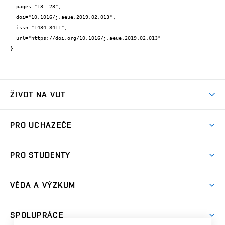
  pages="13--23",

  doi="10.1016/j.aeue.2019.02.013",

  issn="1434-8411",

  url="https://doi.org/10.1016/j.aeue.2019.02.013"

}
ŽIVOT NA VUT
Atmosféra VUT
PRO UCHAZEČE
Prostory školy
Proč na VUT
Koleje
PRO STUDENTY
Studijní programy
Stravování
Předměty
Studijní předpisy
Studium a stáže v zahraničí
Stipendia
Dny otevřených dveří
VĚDA A VÝZKUM
Sport na VUT
(externí
Studijní programy
Poplatky za studium
Uznání zahraničního vzdělání
Knihovny
Aktivity pro juniory
Studentský život
odkaz)
Věda a výzkum na VUT
Harmonogram akademického roku
Zpracování osobních údajů studentů
Sociální bezpečí
SPOLUPRÁCE
Celoživotní vzdělávání
Brno
Podpora excelence