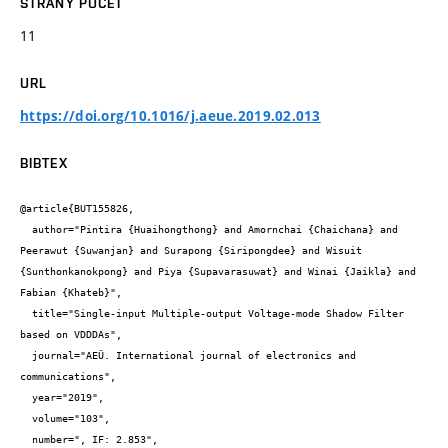
STRANY POČET
11
URL
https://doi.org/10.1016/j.aeue.2019.02.013
BIBTEX
@article{BUT155826,

  author="Pintira {Huaihongthong} and Amornchai {Chaichana} and 
Peerawut {Suwanjan} and Surapong {Siripongdee} and Wisuit 
{Sunthonkanokpong} and Piya {Supavarasuwat} and Winai {Jaikla} and 
Fabian {Khateb}",

  title="Single-input Multiple-output Voltage-mode Shadow Filter 
based on VDDDAs",

  journal="AEÜ. International journal of electronics and 
communications",

  year="2019",

  volume="103",

  number=", IF: 2.853",
