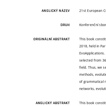
21st European C
ANGLICKÝ NÁZEV
Konferenční sbor
DRUH
This book const
ORIGINÁLNÍ ABSTRAKT
2018, held in Pa
EvoApplications.
selected from 36
field. Thus, we 
methods, evoluti
of grammatical r
networks, evolut
This book const
ANGLICKÝ ABSTRAKT