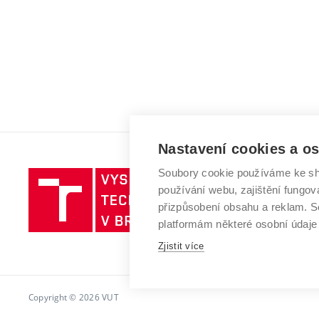
Nastavení cookies a o
Soubory cookie používáme ke sh
Vysoké
používání webu, zajištění fungová
učení
přizpůsobení obsahu a reklam.
technické
platformám některé osobní údaje
v
Brně
Zjistit více
Copyright © 2026 VUT