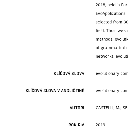
2018, held in Pa
EvoApplications.
selected from 36
field. Thus, we 
methods, evoluti
of grammatical r
networks, evolut
evolutionary com
KLÍČOVÁ SLOVA
evolutionary com
KLÍČOVÁ SLOVA V ANGLIČTINĚ
CASTELLI, M.; S
AUTOŘI
2019
ROK RIV