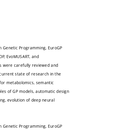
 on Genetic Programming, EuroGP
oCOP, EvoMUSART, and
rs were carefully reviewed and
current state of research in the
e for metabolomics, semantic
les of GP models, automatic design
ng, evolution of deep neural
 on Genetic Programming, EuroGP