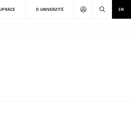
PŘIHLÁSIT
HLEDAT
UPRÁCE
O UNIVERZITĚ
EN
SE