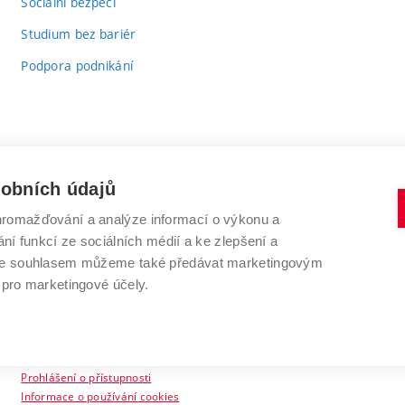
Sociální bezpečí
Studium bez bariér
Podpora podnikání
sobních údajů
romažďování a analýze informací o výkonu a
VYSOKÉ UČENÍ TECHNICKÉ V BRNĚ
ní funkcí ze sociálních médií a ke zlepšení a
Antonínská 548/1
www.vut.cz
 Se souhlasem můžeme také předávat marketingovým
602 00 Brno
vut@vutbr.cz
 pro marketingové účely.
Prohlášení o přístupnosti
Informace o používání cookies