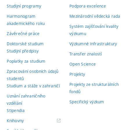
Studijní programy
Podpora excelence
Harmonogram
Mezinárodní vědecká rada
akademického roku
Systém zajišťování kvality
Závěrečné práce
výzkumu
Doktorské studium
Výzkumné infrastruktury
Studijní předpisy
Transfer znalostí
Poplatky za studium
Open Science
Zpracování osobních údajů
Projekty
studentů
Projekty ze strukturálních
Studium a stáže v zahraničí
fondů
Uznání zahraničního
Specifický výzkum
vzdělání
Stipendia
(externí
Knihovny
odkaz)