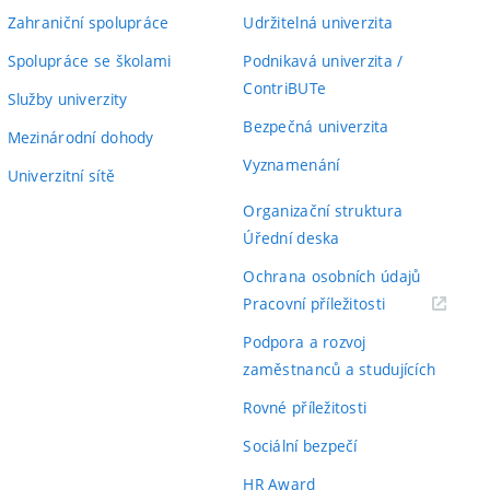
Zahraniční spolupráce
Udržitelná univerzita
Spolupráce se školami
Podnikavá univerzita /
ContriBUTe
Služby univerzity
Bezpečná univerzita
Mezinárodní dohody
Vyznamenání
Univerzitní sítě
Organizační struktura
Úřední deska
Ochrana osobních údajů
(externí
Pracovní příležitosti
odkaz)
Podpora a rozvoj
zaměstnanců a studujících
Rovné příležitosti
Sociální bezpečí
HR Award