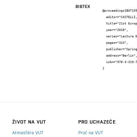
BIBTEX
@proceedings{BUT155
  editor="CASTELLI, M. and SEKANINA, L. and ZHANG, M. and CAGNONI, S. and GARCÍA-SÁNCHEZ, P.",

  title="21st European Conference on Genetic Programming",

  year="2018",

  series="Lecture Notes in Computer Science",

  pages="323",

  publisher="Springer International Publishing",

  address="Berlin",

  isbn="978-3-319-77552-4"

}
ŽIVOT NA VUT
PRO UCHAZEČE
Atmosféra VUT
Proč na VUT