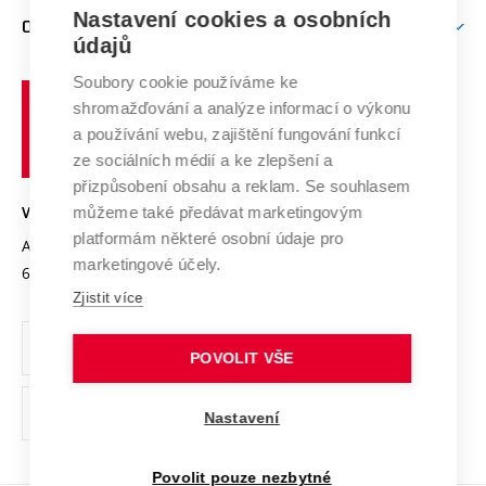
Zpracování osobních údajů uchazečů o studium
Firemní spolupráce
Nastavení cookies a osobních
Mezinárodní vědecká rada
O UNIVERZITĚ
Doktorské studium
Podpora podnikání
E-přihláška
údajů
Zahraniční spolupráce
Systém zajišťování kvality výzkumu
Profil univerzity
Soubory cookie používáme ke
Spolupráce se školami
Vysoké
Výzkumné infrastruktury
shromažďování a analýze informací o výkonu
Udržitelná univerzita
učení
Služby univerzity
Transfer znalostí
a používání webu, zajištění fungování funkcí
technické
Podnikavá univerzita / ContriBUTe
Mezinárodní dohody
ze sociálních médií a ke zlepšení a
Open Science
v
Bezpečná univerzita
přizpůsobení obsahu a reklam. Se souhlasem
Univerzitní sítě
Brně
Projekty
můžeme také předávat marketingovým
VYSOKÉ UČENÍ TECHNICKÉ V BRNĚ
Vyznamenání
platformám některé osobní údaje pro
Projekty ze strukturálních fondů
Antonínská 548/1
www.vut.cz
marketingové účely.
Organizační struktura
602 00 Brno
vut@vutbr.cz
Specifický výzkum
Zjistit více
Úřední deska
Ochrana osobních údajů
POVOLIT VŠE
(externí
Pracovní příležitosti
Nastavení
odkaz)
Podpora a rozvoj zaměstnanců a studujících
Povolit pouze nezbytné
Rovné příležitosti