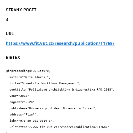
STRANY POČET
4
URL
https://www.fit.vut.cz/research/publication/11768/
BIBTEX
@inproceedings{BUT155070,

  author="Marta {Jaroš}",

  title="Scientific Workflows Management",

  booktitle="Počítačové architektúry & diagnostika PAD 2018",

  year="2018",

  pages="25--28",

  publisher="University of West Bohemia in Pilsen",

  address="Plzeň",

  isbn="978-80-261-0814-6",

  url="https://www.fit.vut.cz/research/publication/11768/"
