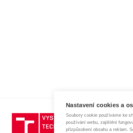
Nastavení cookies a o
Soubory cookie používáme ke sh
Vysoké
používání webu, zajištění fungová
učení
přizpůsobení obsahu a reklam.
technické