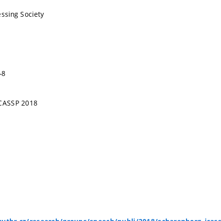
essing Society
-8
ICASSP 2018