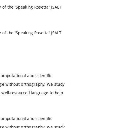
 of the 'Speaking Rosetta' JSALT
 of the 'Speaking Rosetta' JSALT
omputational and scientific
uage without orthography. We study
a well-resourced language to help
omputational and scientific
uage without orthography. We study