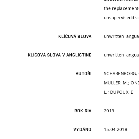
the replacemento
unsuperviseddis
unwritten langua
KLÍČOVÁ SLOVA
unwritten langua
KLÍČOVÁ SLOVA V ANGLIČTINĚ
SCHARENBORG, O.
AUTOŘI
MÜLLER, M.; ONDE
L.; DUPOUX, E.
2019
ROK RIV
15.04.2018
VYDÁNO