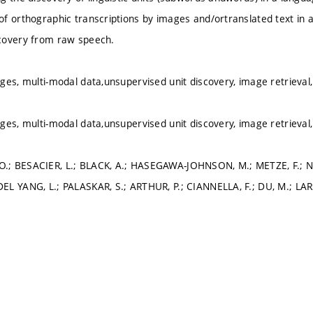
f orthographic transcriptions by images and/ortranslated text in 
covery from raw speech.
ges, multi-modal data,unsupervised unit discovery, image retrieval,
ges, multi-modal data,unsupervised unit discovery, image retrieval,
; BESACIER, L.; BLACK, A.; HASEGAWA-JOHNSON, M.; METZE, F.; NE
L YANG, L.; PALASKAR, S.; ARTHUR, P.; CIANNELLA, F.; DU, M.; LARS