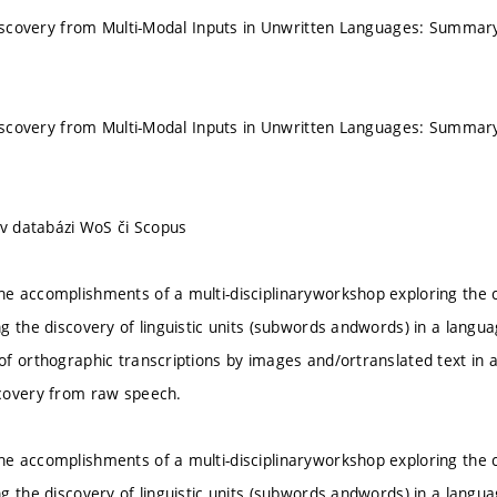
Discovery from Multi-Modal Inputs in Unwritten Languages: Summary
Discovery from Multi-Modal Inputs in Unwritten Languages: Summary
 v databázi WoS či Scopus
 accomplishments of a multi-disciplinaryworkshop exploring the c
g the discovery of linguistic units (subwords andwords) in a lang
f orthographic transcriptions by images and/ortranslated text in 
covery from raw speech.
 accomplishments of a multi-disciplinaryworkshop exploring the c
g the discovery of linguistic units (subwords andwords) in a lang