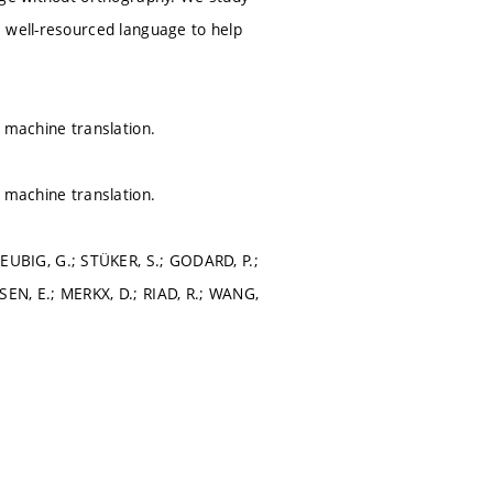
a well-resourced language to help
 machine translation.
 machine translation.
UBIG, G.; STÜKER, S.; GODARD, P.;
EN, E.; MERKX, D.; RIAD, R.; WANG,