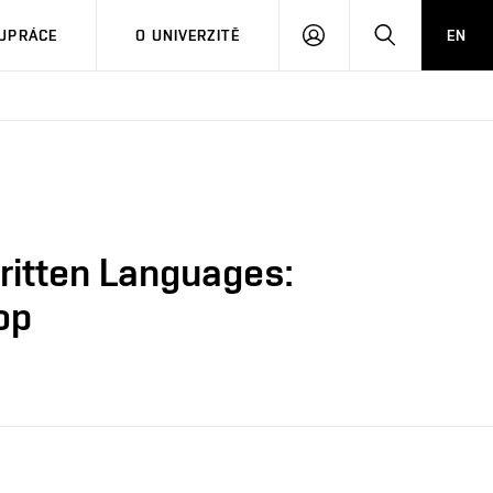
PŘIHLÁSIT
HLEDAT
UPRÁCE
O UNIVERZITĚ
EN
SE
written Languages:
op