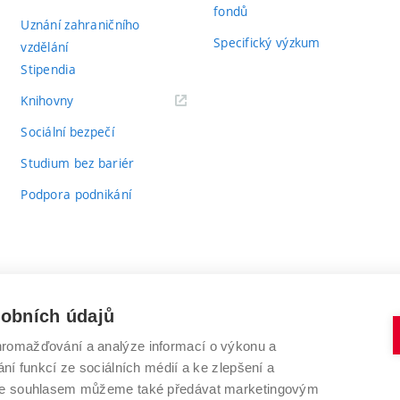
fondů
Uznání zahraničního
Specifický výzkum
vzdělání
Stipendia
(externí
Knihovny
odkaz)
Sociální bezpečí
Studium bez bariér
Podpora podnikání
sobních údajů
romažďování a analýze informací o výkonu a
VYSOKÉ UČENÍ TECHNICKÉ V BRNĚ
ní funkcí ze sociálních médií a ke zlepšení a
Antonínská 548/1
www.vut.cz
 Se souhlasem můžeme také předávat marketingovým