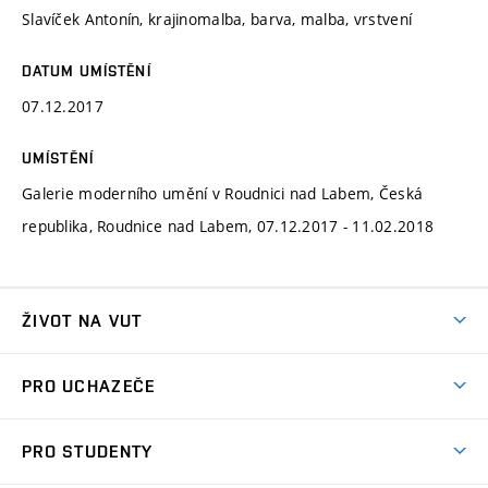
Slavíček Antonín, krajinomalba, barva, malba, vrstvení
DATUM UMÍSTĚNÍ
07.12.2017
UMÍSTĚNÍ
Galerie moderního umění v Roudnici nad Labem, Česká
republika, Roudnice nad Labem, 07.12.2017 - 11.02.2018
ŽIVOT NA VUT
Atmosféra VUT
PRO UCHAZEČE
Prostory školy
Proč na VUT
Koleje
PRO STUDENTY
Studijní programy
Stravování