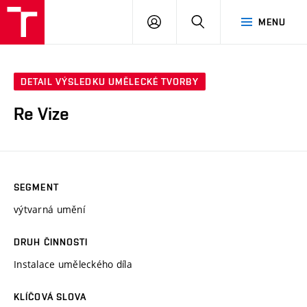
VUT
PŘIHLÁSIT
HLEDAT
MENU
SE
DETAIL VÝSLEDKU UMĚLECKÉ TVORBY
Re Vize
SEGMENT
výtvarná umění
DRUH ČINNOSTI
Instalace uměleckého díla
KLÍČOVÁ SLOVA