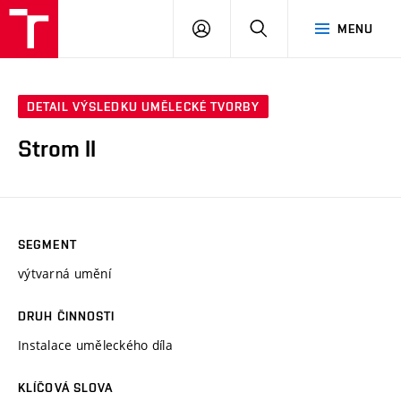
VUT
PŘIHLÁSIT
HLEDAT
MENU
SE
DETAIL VÝSLEDKU UMĚLECKÉ TVORBY
Strom II
SEGMENT
výtvarná umění
DRUH ČINNOSTI
Instalace uměleckého díla
KLÍČOVÁ SLOVA