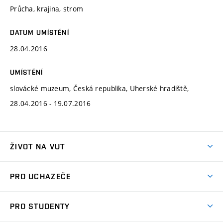
Průcha, krajina, strom
DATUM UMÍSTĚNÍ
28.04.2016
UMÍSTĚNÍ
slovácké muzeum, Česká republika, Uherské hradiště,
28.04.2016 - 19.07.2016
ŽIVOT NA VUT
Atmosféra VUT
PRO UCHAZEČE
Prostory školy
Proč na VUT
Koleje
PRO STUDENTY
Studijní programy
Stravování