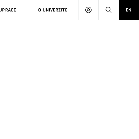
PŘIHLÁSIT
HLEDAT
UPRÁCE
O UNIVERZITĚ
EN
SE