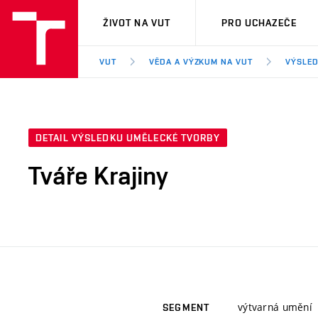
VUT
ŽIVOT NA VUT
PRO UCHAZEČE
VUT
VĚDA A VÝZKUM NA VUT
VÝSLED
DETAIL VÝSLEDKU UMĚLECKÉ TVORBY
Tváře Krajiny
výtvarná umění
SEGMENT