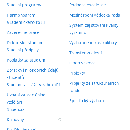
Studijní programy
Podpora excelence
Harmonogram
Mezinárodní vědecká rada
akademického roku
Systém zajišťování kvality
Závěrečné práce
výzkumu
Doktorské studium
Výzkumné infrastruktury
Studijní předpisy
Transfer znalostí
Poplatky za studium
Open Science
Zpracování osobních údajů
Projekty
studentů
Projekty ze strukturálních
Studium a stáže v zahraničí
fondů
Uznání zahraničního
Specifický výzkum
vzdělání
Stipendia
(externí
Knihovny
odkaz)
Sociální bezpečí