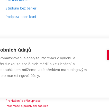
Studium bez bariér
Podpora podnikání
sobních údajů
romažďování a analýze informací o výkonu a
VYSOKÉ UČENÍ TECHNICKÉ V BRNĚ
ní funkcí ze sociálních médií a ke zlepšení a
Antonínská 548/1
www.vut.cz
 Se souhlasem můžeme také předávat marketingovým
602 00 Brno
vut@vutbr.cz
 pro marketingové účely.
Prohlášení o přístupnosti
Informace o používání cookies