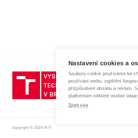
Nastavení cookies a o
Soubory cookie používáme ke sh
Vysoké
používání webu, zajištění fungová
učení
přizpůsobení obsahu a reklam.
technické
platformám některé osobní údaje
v
Zjistit více
Brně
Copyright © 2026 VUT