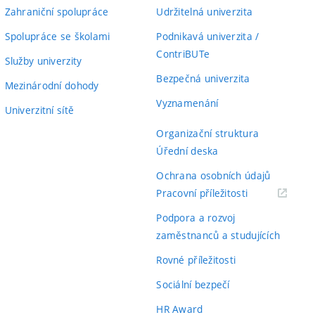
Zahraniční spolupráce
Udržitelná univerzita
Spolupráce se školami
Podnikavá univerzita /
ContriBUTe
Služby univerzity
Bezpečná univerzita
Mezinárodní dohody
Vyznamenání
Univerzitní sítě
Organizační struktura
Úřední deska
Ochrana osobních údajů
(externí
Pracovní příležitosti
odkaz)
Podpora a rozvoj
zaměstnanců a studujících
Rovné příležitosti
Sociální bezpečí
HR Award