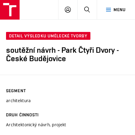
VUT
PŘIHLÁSIT
HLEDAT
MENU
SE
DETAIL VÝSLEDKU UMĚLECKÉ TVORBY
soutěžní návrh - Park Čtyři Dvory -
České Budějovice
SEGMENT
architektura
DRUH ČINNOSTI
Architektonický návrh, projekt