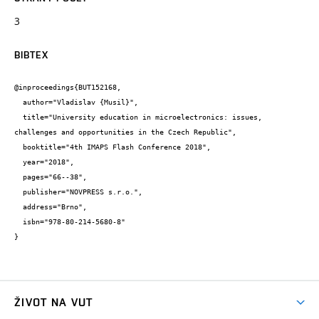
3
BIBTEX
@inproceedings{BUT152168,

  author="Vladislav {Musil}",

  title="University education in microelectronics: issues, 
challenges and opportunities in the Czech Republic",

  booktitle="4th IMAPS Flash Conference 2018",

  year="2018",

  pages="66--38",

  publisher="NOVPRESS s.r.o.",

  address="Brno",

  isbn="978-80-214-5680-8"

}
ŽIVOT NA VUT