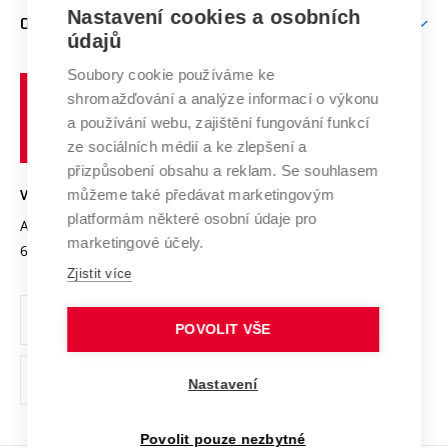
Zpracování osobních údajů uchazečů o studium
Firemní spolupráce
Mezinárodní vědecká rada
Nastavení cookies a osobních
O UNIVERZITĚ
Doktorské studium
Podpora podnikání
E-přihláška
údajů
Zahraniční spolupráce
Systém zajišťování kvality výzkumu
Profil univerzity
Spolupráce se školami
Soubory cookie používáme ke
Vysoké
Výzkumné infrastruktury
shromažďování a analýze informací o výkonu
Udržitelná univerzita
učení
Služby univerzity
Transfer znalostí
a používání webu, zajištění fungování funkcí
technické
Podnikavá univerzita / ContriBUTe
Mezinárodní dohody
ze sociálních médií a ke zlepšení a
Open Science
v
Bezpečná univerzita
přizpůsobení obsahu a reklam. Se souhlasem
Univerzitní sítě
Brně
Projekty
můžeme také předávat marketingovým
VYSOKÉ UČENÍ TECHNICKÉ V BRNĚ
Vyznamenání
platformám některé osobní údaje pro
Projekty ze strukturálních fondů
Antonínská 548/1
www.vut.cz
marketingové účely.
Organizační struktura
602 00 Brno
vut@vutbr.cz
Specifický výzkum
Zjistit více
Úřední deska
Ochrana osobních údajů
POVOLIT VŠE
(externí
Pracovní příležitosti
Nastavení
odkaz)
Podpora a rozvoj zaměstnanců a studujících
Povolit pouze nezbytné
Rovné příležitosti