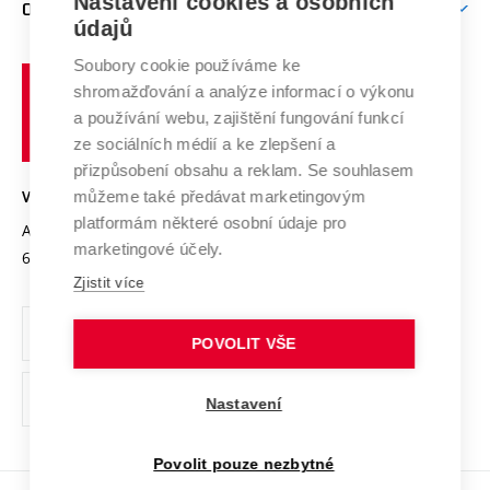
Mezinárodní vědecká rada
Nastavení cookies a osobních
O UNIVERZITĚ
Doktorské studium
Podpora podnikání
E-přihláška
údajů
Zahraniční spolupráce
Systém zajišťování kvality výzkumu
Profil univerzity
Spolupráce se školami
Soubory cookie používáme ke
Vysoké
Výzkumné infrastruktury
shromažďování a analýze informací o výkonu
Udržitelná univerzita
učení
Služby univerzity
Transfer znalostí
a používání webu, zajištění fungování funkcí
technické
Podnikavá univerzita / ContriBUTe
Mezinárodní dohody
ze sociálních médií a ke zlepšení a
Open Science
v
Bezpečná univerzita
přizpůsobení obsahu a reklam. Se souhlasem
Univerzitní sítě
Brně
Projekty
můžeme také předávat marketingovým
VYSOKÉ UČENÍ TECHNICKÉ V BRNĚ
Vyznamenání
platformám některé osobní údaje pro
Projekty ze strukturálních fondů
Antonínská 548/1
www.vut.cz
marketingové účely.
Organizační struktura
602 00 Brno
vut@vutbr.cz
Specifický výzkum
Zjistit více
Úřední deska
Ochrana osobních údajů
POVOLIT VŠE
(externí
Pracovní příležitosti
Nastavení
odkaz)
Podpora a rozvoj zaměstnanců a studujících
Povolit pouze nezbytné
Rovné příležitosti