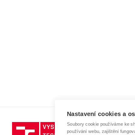
Nastavení cookies a o
Soubory cookie používáme ke sh
Vysoké
používání webu, zajištění fungová
učení