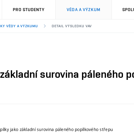
PRO STUDENTY
VĚDA A VÝZKUM
SPOL
KY VĚDY A VÝZKUMU
DETAIL VÝSLEDKU VAV
 základní surovina páleného p
pílky jako základní surovina páleného popílkového střepu