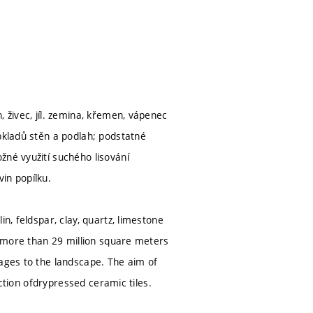
 živec, jíl. zemina, křemen, vápenec
bkladů stěn a podlah; podstatné
žné využití suchého lisování
in popílku.
n, feldspar, clay, quartz, limestone
to more than 29 million square meters
mages to the landscape. The aim of
uction ofdrypressed ceramic tiles.