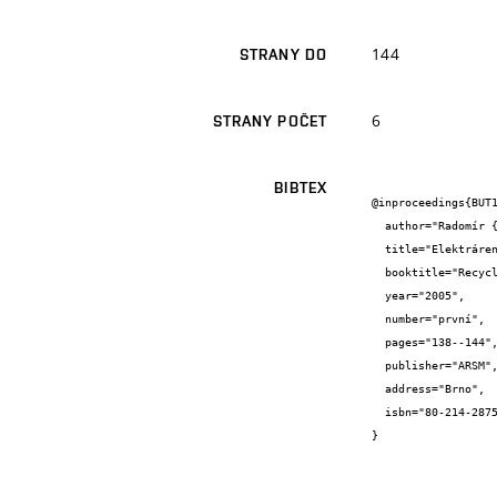
144
STRANY DO
6
STRANY POČET
BIBTEX
@inproceedings{BUT1
  author="Radomír {Sokolář} and Lenka {Smetanová}",

  title="Elektrárenské popílky jako základní surovina páleného popílkového střepu",

  booktitle="Recycling 2005",

  year="2005",

  number="první",

  pages="138--144",

  publisher="ARSM",

  address="Brno",

  isbn="80-214-2875-9"

}