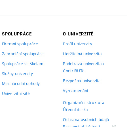
SPOLUPRÁCE
O UNIVERZITĚ
Firemní spolupráce
Profil univerzity
Zahraniční spolupráce
Udržitelná univerzita
Spolupráce se školami
Podnikavá univerzita /
ContriBUTe
Služby univerzity
Bezpečná univerzita
Mezinárodní dohody
Vyznamenání
Univerzitní sítě
Organizační struktura
Úřední deska
Ochrana osobních údajů
(externí
Pracovní příležitosti