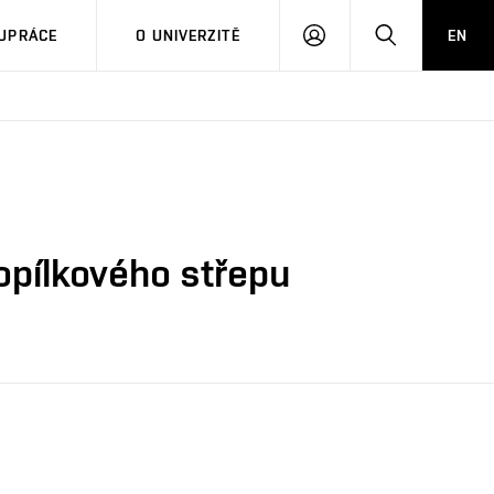
PŘIHLÁSIT
HLEDAT
UPRÁCE
O UNIVERZITĚ
EN
SE
opílkového střepu