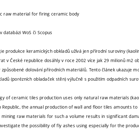
ic raw material for firing ceramic body
 v databázi WoS či Scopus
ie produkce keramických obkladů užívá jen přírodní suroviny (kaolin,
brat v České republice dosáhly v roce 2002 více jak 29 milionů m2 o
y způsobené dolování přírodních materiálů. Tento článek ukazuje mo
ladů (porézních obladaček stěn) výlučně s použitím odpadních surov
y of ceramic tiles production uses only natural raw materials (kaoli
ch Republic, the annual production of wall and floor tiles amounts 
; mining raw materials for such a volume results in significant da
investigate the possibility of fly ashes using especially for the prod