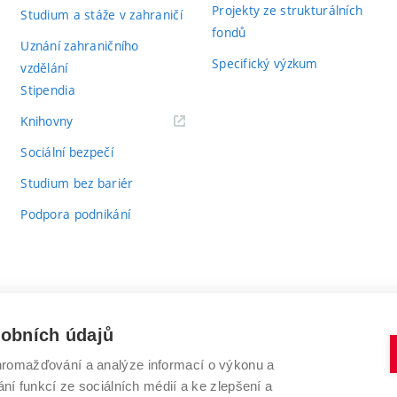
Projekty ze strukturálních
Studium a stáže v zahraničí
fondů
Uznání zahraničního
Specifický výzkum
vzdělání
Stipendia
(externí
Knihovny
odkaz)
Sociální bezpečí
Studium bez bariér
Podpora podnikání
sobních údajů
romažďování a analýze informací o výkonu a
VYSOKÉ UČENÍ TECHNICKÉ V BRNĚ
ní funkcí ze sociálních médií a ke zlepšení a