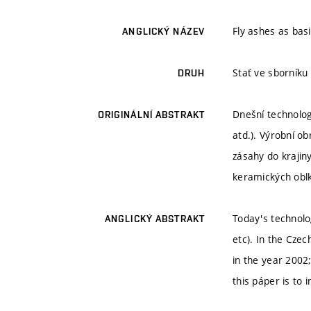
Fly ashes as bas
ANGLICKÝ NÁZEV
Stať ve sborníku
DRUH
Dnešní technolog
ORIGINÁLNÍ ABSTRAKT
atd.). Výrobní o
zásahy do krajin
keramických oblk
Today's technolog
ANGLICKÝ ABSTRAKT
etc). In the Cze
in the year 2002
this páper is to 