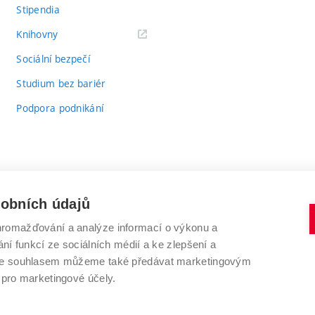
Stipendia
(externí
Knihovny
odkaz)
Sociální bezpečí
Studium bez bariér
Podpora podnikání
sobních údajů
romažďování a analýze informací o výkonu a
VYSOKÉ UČENÍ TECHNICKÉ V BRNĚ
ní funkcí ze sociálních médií a ke zlepšení a
Antonínská 548/1
www.vut.cz
 Se souhlasem můžeme také předávat marketingovým
602 00 Brno
vut@vutbr.cz
 pro marketingové účely.