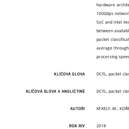
hardware archite
100Gbps networks
SoC and Intel Xe
between availabl
packet classific
average throughp
processing speed
DCFL, packet clas
KLÍČOVÁ SLOVA
DCFL, packet clas
KLÍČOVÁ SLOVA V ANGLIČTINĚ
KEKELY, M.; KOŘE
AUTOŘI
2018
ROK RIV