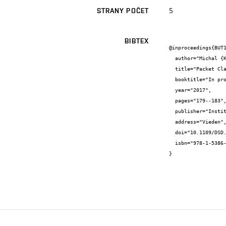
5
STRANY POČET
BIBTEX
@inproceedings{BUT1
  author="Michal {Kekely} and Jan {Kořenek}",

  title="Packet Classification with Limited Memory Resources",

  booktitle="In proceedings 2017 Euromicro Conference on Digital System Design",

  year="2017",

  pages="179--183",

  publisher="Institute of Electrical and Electronics Engineers",

  address="Vieden",

  doi="10.1109/DSD.2017.61",

  isbn="978-1-5386-2145-5"

}