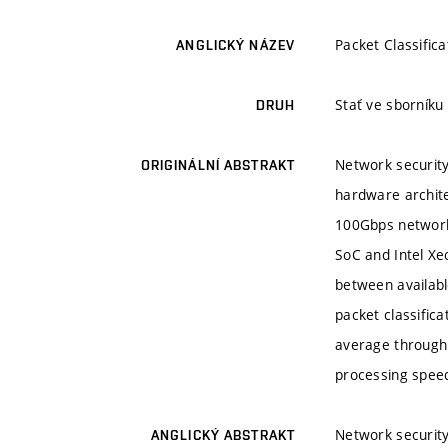
Packet Classific
ANGLICKÝ NÁZEV
Stať ve sborníku
DRUH
Network security
ORIGINÁLNÍ ABSTRAKT
hardware archite
100Gbps networks
SoC and Intel Xe
between availabl
packet classific
average throughp
processing speed
Network security
ANGLICKÝ ABSTRAKT