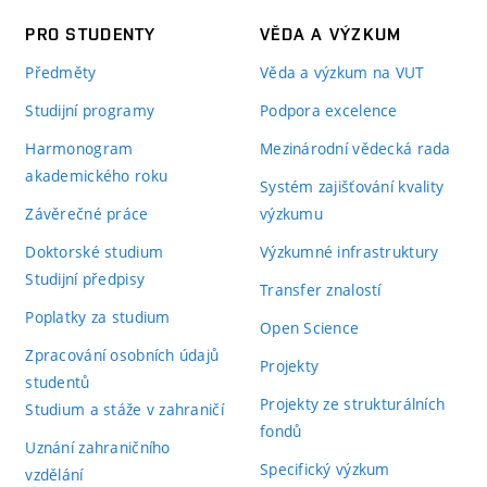
PRO STUDENTY
VĚDA A VÝZKUM
Předměty
Věda a výzkum na VUT
Studijní programy
Podpora excelence
Harmonogram
Mezinárodní vědecká rada
akademického roku
Systém zajišťování kvality
Závěrečné práce
výzkumu
Doktorské studium
Výzkumné infrastruktury
Studijní předpisy
Transfer znalostí
Poplatky za studium
Open Science
Zpracování osobních údajů
Projekty
studentů
Projekty ze strukturálních
Studium a stáže v zahraničí
fondů
Uznání zahraničního
Specifický výzkum
vzdělání