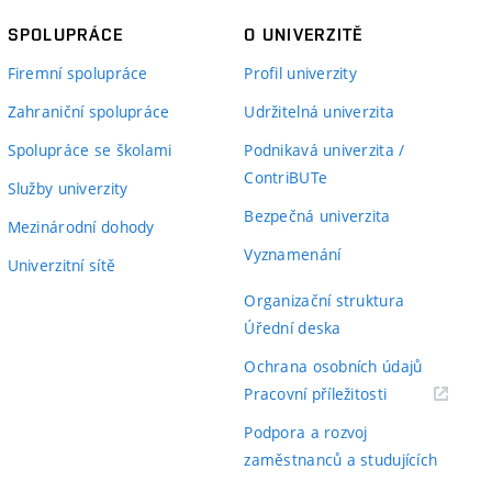
SPOLUPRÁCE
O UNIVERZITĚ
Firemní spolupráce
Profil univerzity
Zahraniční spolupráce
Udržitelná univerzita
Spolupráce se školami
Podnikavá univerzita /
ContriBUTe
Služby univerzity
Bezpečná univerzita
Mezinárodní dohody
Vyznamenání
Univerzitní sítě
Organizační struktura
Úřední deska
Ochrana osobních údajů
(externí
Pracovní příležitosti
odkaz)
Podpora a rozvoj
zaměstnanců a studujících