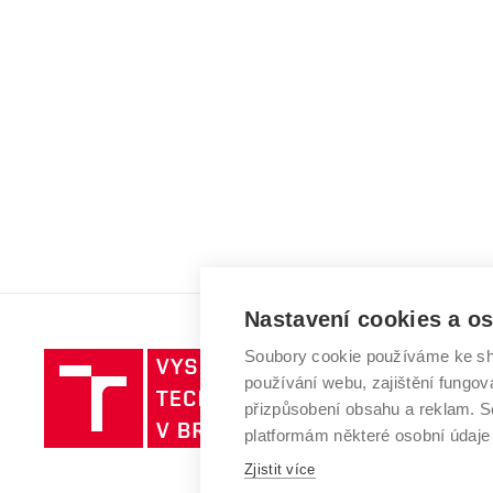
Nastavení cookies a o
Soubory cookie používáme ke sh
Vysoké
používání webu, zajištění fungová
učení
přizpůsobení obsahu a reklam.
technické
platformám některé osobní údaje
v
Brně
Zjistit více