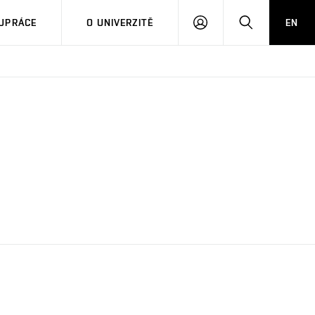
PŘIHLÁSIT
HLEDAT
UPRÁCE
O UNIVERZITĚ
EN
SE