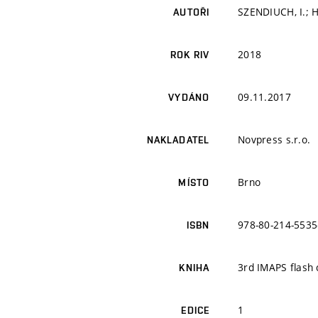
SZENDIUCH, I.; 
AUTOŘI
2018
ROK RIV
09.11.2017
VYDÁNO
Novpress s.r.o.
NAKLADATEL
Brno
MÍSTO
978-80-214-5535
ISBN
3rd IMAPS flash
KNIHA
1
EDICE