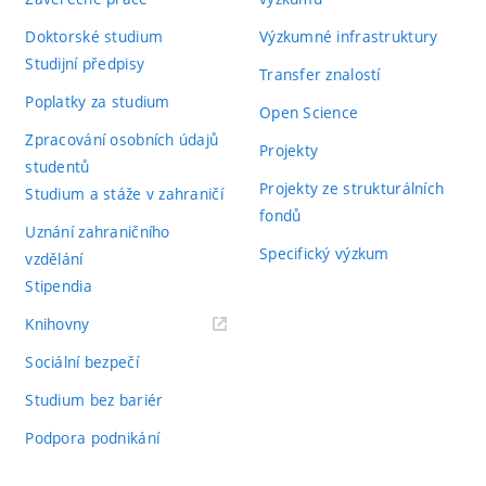
Doktorské studium
Výzkumné infrastruktury
Studijní předpisy
Transfer znalostí
Poplatky za studium
Open Science
Zpracování osobních údajů
Projekty
studentů
Projekty ze strukturálních
Studium a stáže v zahraničí
fondů
Uznání zahraničního
Specifický výzkum
vzdělání
Stipendia
(externí
Knihovny
odkaz)
Sociální bezpečí
Studium bez bariér
Podpora podnikání