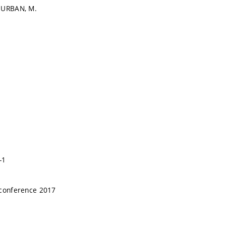
HURBAN, M.
-1
 conference 2017