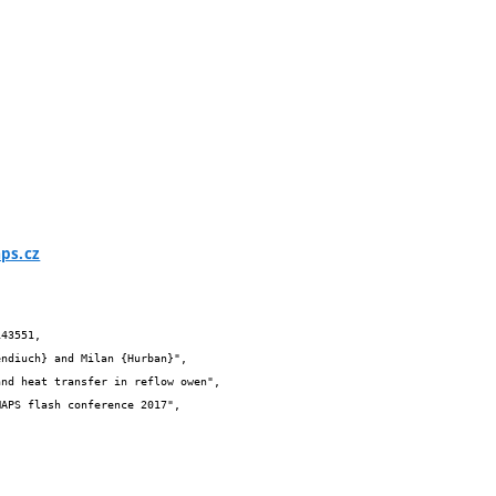
ps.cz
43551,
