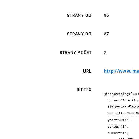
86
STRANY OD
87
STRANY DO
2
STRANY POČET
http://www.ima
URL
BIBTEX
@inproceedings{BUT1
  author="Ivan {Szendiuch} and Milan {Hurban}",

  title="Gas flow and heat transfer in reflow owen",

  booktitle="3rd IMAPS flash conference 2017",

  year="2017",

  series="1",

  number="1",
