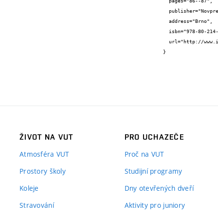
  pages="86--87",

  publisher="Novpress s.r.o.",

  address="Brno",

  isbn="978-80-214-5535-1",

  url="http://www.imaps.cz"

}
ŽIVOT NA VUT
PRO UCHAZEČE
Atmosféra VUT
Proč na VUT
Prostory školy
Studijní programy
Koleje
Dny otevřených dveří
Stravování
Aktivity pro juniory