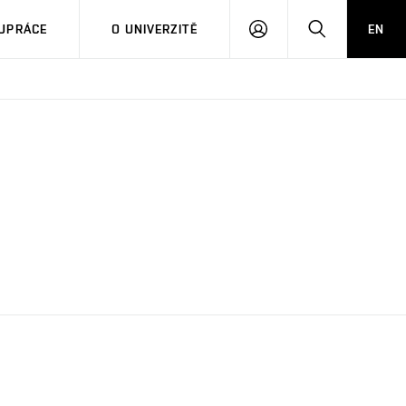
PŘIHLÁSIT
HLEDAT
UPRÁCE
O UNIVERZITĚ
EN
SE