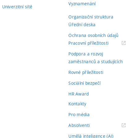
Vyznamenání
Univerzitní sítě
Organizační struktura
Úřední deska
Ochrana osobních údajů
(externí
Pracovní příležitosti
odkaz)
Podpora a rozvoj
zaměstnanců a studujících
Rovné příležitosti
Sociální bezpečí
HR Award
Kontakty
Pro média
(externí
Absolventi
odkaz)
Umělá inteligence (AI)