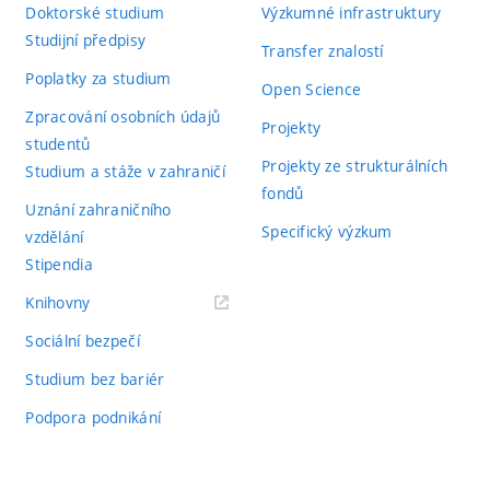
Doktorské studium
Výzkumné infrastruktury
Studijní předpisy
Transfer znalostí
Poplatky za studium
Open Science
Zpracování osobních údajů
Projekty
studentů
Projekty ze strukturálních
Studium a stáže v zahraničí
fondů
Uznání zahraničního
Specifický výzkum
vzdělání
Stipendia
(externí
Knihovny
odkaz)
Sociální bezpečí
Studium bez bariér
Podpora podnikání