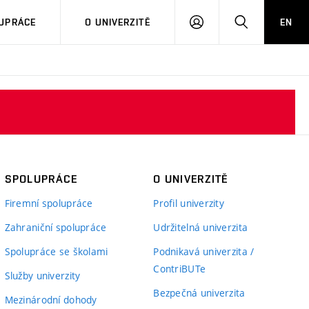
PŘIHLÁSIT
HLEDAT
UPRÁCE
O UNIVERZITĚ
EN
SE
SPOLUPRÁCE
O UNIVERZITĚ
Firemní spolupráce
Profil univerzity
Zahraniční spolupráce
Udržitelná univerzita
Spolupráce se školami
Podnikavá univerzita /
ContriBUTe
Služby univerzity
Bezpečná univerzita
Mezinárodní dohody