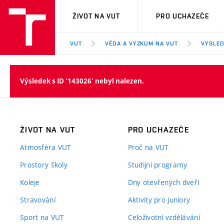
VUT
ŽIVOT NA VUT
PRO UCHAZEČE
VUT
VĚDA A VÝZKUM NA VUT
VÝSLED
Výsledek s ID '143026' nebyl nalezen.
ŽIVOT NA VUT
PRO UCHAZEČE
Atmosféra VUT
Proč na VUT
Prostory školy
Studijní programy
Koleje
Dny otevřených dveří
Stravování
Aktivity pro juniory
Sport na VUT
Celoživotní vzdělávání