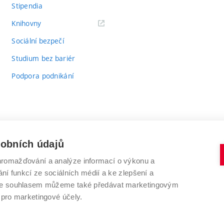
Stipendia
(externí
Knihovny
odkaz)
Sociální bezpečí
Studium bez bariér
Podpora podnikání
sobních údajů
romažďování a analýze informací o výkonu a
VYSOKÉ UČENÍ TECHNICKÉ V BRNĚ
ní funkcí ze sociálních médií a ke zlepšení a
Antonínská 548/1
www.vut.cz
 Se souhlasem můžeme také předávat marketingovým
602 00 Brno
vut@vutbr.cz
 pro marketingové účely.