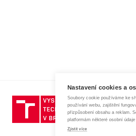
Nastavení cookies a o
Soubory cookie používáme ke sh
Vysoké
používání webu, zajištění fungová
učení
přizpůsobení obsahu a reklam.
technické
platformám některé osobní údaje
v
Brně
Zjistit více