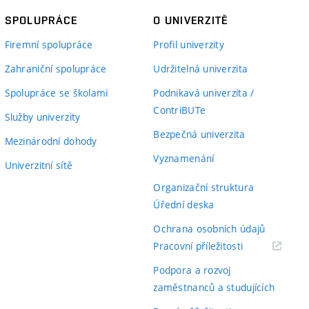
SPOLUPRÁCE
O UNIVERZITĚ
Firemní spolupráce
Profil univerzity
Zahraniční spolupráce
Udržitelná univerzita
Spolupráce se školami
Podnikavá univerzita /
ContriBUTe
Služby univerzity
Bezpečná univerzita
Mezinárodní dohody
Vyznamenání
Univerzitní sítě
Organizační struktura
Úřední deska
Ochrana osobních údajů
(externí
Pracovní příležitosti
odkaz)
Podpora a rozvoj
zaměstnanců a studujících