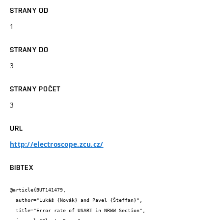
STRANY OD
1
STRANY DO
3
STRANY POČET
3
URL
http://electroscope.zcu.cz/
BIBTEX
@article{BUT141479,

  author="Lukáš {Novák} and Pavel {Šteffan}",

  title="Error rate of USART in NRWW Section",
