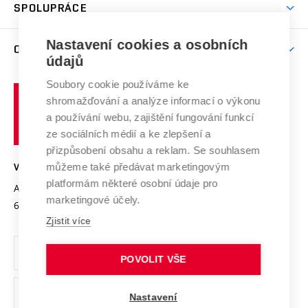
Harmonogram akademického roku
Zpracování osobních údajů studentů
Sociální bezpečí
SPOLUPRÁCE
Celoživotní vzdělávání
Brno
Podpora excelence
Závěrečné práce
Studium bez bariér
Zpracování osobních údajů uchazečů o studium
Firemní spolupráce
Nastavení cookies a osobních
Mezinárodní vědecká rada
O UNIVERZITĚ
Doktorské studium
Podpora podnikání
E-přihláška
údajů
Zahraniční spolupráce
Systém zajišťování kvality výzkumu
Profil univerzity
Soubory cookie používáme ke
Spolupráce se školami
Vysoké
Výzkumné infrastruktury
shromažďování a analýze informací o výkonu
Udržitelná univerzita
učení
Služby univerzity
Transfer znalostí
a používání webu, zajištění fungování funkcí
technické
Podnikavá univerzita / ContriBUTe
Mezinárodní dohody
ze sociálních médií a ke zlepšení a
Open Science
v
Bezpečná univerzita
přizpůsobení obsahu a reklam. Se souhlasem
Univerzitní sítě
Brně
Projekty
můžeme také předávat marketingovým
VYSOKÉ UČENÍ TECHNICKÉ V BRNĚ
Vyznamenání
platformám některé osobní údaje pro
Projekty ze strukturálních fondů
Antonínská 548/1
www.vut.cz
marketingové účely.
Organizační struktura
602 00 Brno
vut@vutbr.cz
Specifický výzkum
Zjistit více
Úřední deska
Ochrana osobních údajů
POVOLIT VŠE
(externí
Pracovní příležitosti
Nastavení
odkaz)