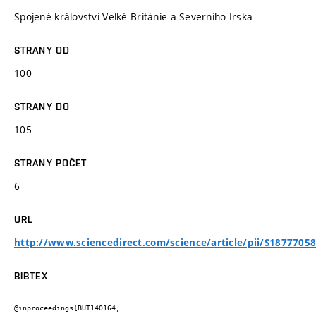
Spojené království Velké Británie a Severního Irska
STRANY OD
100
STRANY DO
105
STRANY POČET
6
URL
http://www.sciencedirect.com/science/article/pii/S1877705
BIBTEX
@inproceedings{BUT140164,
