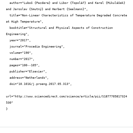
  author="Luboš {Pazdera} and Libor {Topolář} and Karel {Mikulášek} 
and Jaroslav {Smutný} and Herbert {Seelmann}",

  title="Non-Linear Characteristics of Temperature Degraded Concrete 
at High Temperature",

  booktitle="Structural and Physical Aspects of Construction 
Engineering",

  year="2017",

  journal="Procedia Engineering",

  volume="190",

  number="2017",

  pages="100--105",

  publisher="Elsevier",

  address="Netherlands",

  doi="10.1016/j.proeng.2017.05.313",

url="http://www.sciencedirect.com/science/article/pii/S1877705817324
530"

}