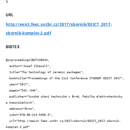
5
URL
http://eeict.feec.vutbr.cz/2017/sbornik/EEICT_2017-
sbornik-komplet-2.pdf
BIBTEX
@inproceedings{BUT138534,

  author="Josef {Skácel}",

  title="The technology of ceramic packages",

  booktitle="Proceedings of the 21st Conference STUDENT EEICT 2017",

  year="2017",

  pages="542--546",

  publisher="Vysoké učení technické v Brně, Fakulta elektrotechniky 
a komunikačních",

  address="Brno",

  isbn="978-80-214-5496-5",

  url="http://eeict.feec.vutbr.cz/2017/sbornik/EEICT_2017-sbornik-
komplet-2.pdf"
