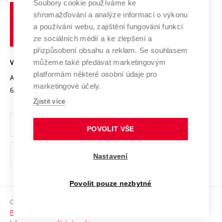
Soubory cookie používáme ke
Spolupráce se školami
Vysoké
Výzkumné infrastruktury
shromažďování a analýze informací o výkonu
Udržitelná univerzita
učení
Služby univerzity
Transfer znalostí
a používání webu, zajištění fungování funkcí
technické
Podnikavá univerzita / ContriBUTe
Mezinárodní dohody
ze sociálních médií a ke zlepšení a
Open Science
v
Bezpečná univerzita
přizpůsobení obsahu a reklam. Se souhlasem
Univerzitní sítě
Brně
Projekty
můžeme také předávat marketingovým
VYSOKÉ UČENÍ TECHNICKÉ V BRNĚ
Vyznamenání
platformám některé osobní údaje pro
Projekty ze strukturálních fondů
Antonínská 548/1
www.vut.cz
marketingové účely.
Organizační struktura
602 00 Brno
vut@vutbr.cz
Specifický výzkum
Zjistit více
Úřední deska
Ochrana osobních údajů
POVOLIT VŠE
(externí
Pracovní příležitosti
Nastavení
odkaz)
Podpora a rozvoj zaměstnanců a studujících
Povolit pouze nezbytné
Rovné příležitosti
Copyright © 2026 VUT
Sociální bezpečí
Prohlášení o přístupnosti
HR Award