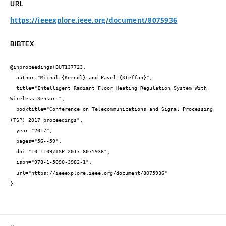
URL
https://ieeexplore.ieee.org/document/8075936
BIBTEX
@inproceedings{BUT137723,

  author="Michal {Kerndl} and Pavel {Šteffan}",

  title="Intelligent Radiant Floor Heating Regulation System With 
Wireless Sensors",

  booktitle="Conference on Telecommunications and Signal Processing 
(TSP) 2017 proceedings",

  year="2017",

  pages="56--59",

  doi="10.1109/TSP.2017.8075936",

  isbn="978-1-5090-3982-1",

  url="https://ieeexplore.ieee.org/document/8075936"

}