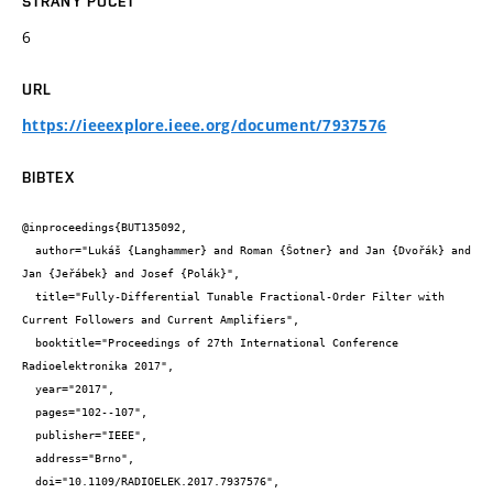
STRANY POČET
6
URL
https://ieeexplore.ieee.org/document/7937576
BIBTEX
@inproceedings{BUT135092,

  author="Lukáš {Langhammer} and Roman {Šotner} and Jan {Dvořák} and 
Jan {Jeřábek} and Josef {Polák}",

  title="Fully-Differential Tunable Fractional-Order Filter with 
Current Followers and Current Amplifiers",

  booktitle="Proceedings of 27th International Conference 
Radioelektronika 2017",

  year="2017",

  pages="102--107",

  publisher="IEEE",

  address="Brno",

  doi="10.1109/RADIOELEK.2017.7937576",
