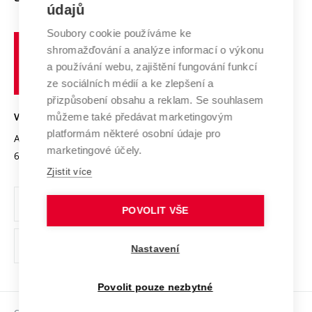
E-přihláška
údajů
Zahraniční spolupráce
Systém zajišťování kvality výzkumu
Profil univerzity
Soubory cookie používáme ke
Spolupráce se školami
Vysoké
Výzkumné infrastruktury
shromažďování a analýze informací o výkonu
Udržitelná univerzita
učení
Služby univerzity
Transfer znalostí
a používání webu, zajištění fungování funkcí
technické
Podnikavá univerzita / ContriBUTe
Mezinárodní dohody
ze sociálních médií a ke zlepšení a
Open Science
v
Bezpečná univerzita
přizpůsobení obsahu a reklam. Se souhlasem
Univerzitní sítě
Brně
Projekty
můžeme také předávat marketingovým
VYSOKÉ UČENÍ TECHNICKÉ V BRNĚ
Vyznamenání
platformám některé osobní údaje pro
Projekty ze strukturálních fondů
Antonínská 548/1
www.vut.cz
marketingové účely.
Organizační struktura
602 00 Brno
vut@vutbr.cz
Specifický výzkum
Zjistit více
Úřední deska
Ochrana osobních údajů
POVOLIT VŠE
(externí
Pracovní příležitosti
Nastavení
odkaz)
Podpora a rozvoj zaměstnanců a studujících
Povolit pouze nezbytné
Rovné příležitosti