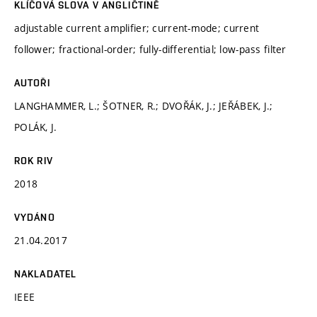
KLÍČOVÁ SLOVA V ANGLIČTINĚ
adjustable current amplifier; current-mode; current
follower; fractional-order; fully-differential; low-pass filter
AUTOŘI
LANGHAMMER, L.; ŠOTNER, R.; DVOŘÁK, J.; JEŘÁBEK, J.;
POLÁK, J.
ROK RIV
2018
VYDÁNO
21.04.2017
NAKLADATEL
IEEE