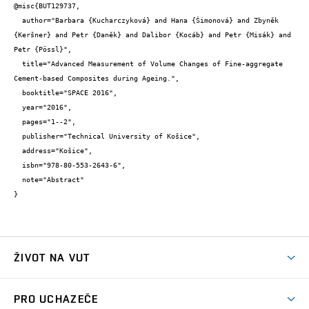
@misc{BUT129737,

  author="Barbara {Kucharczyková} and Hana {Šimonová} and Zbyněk 
{Keršner} and Petr {Daněk} and Dalibor {Kocáb} and Petr {Misák} and 
Petr {Pössl}",

  title="Advanced Measurement of Volume Changes of Fine-aggregate 
Cement-based Composites during Ageing.",

  booktitle="SPACE 2016",

  year="2016",

  pages="1--2",

  publisher="Technical University of Košice",

  address="Košice",

  isbn="978-80-553-2643-6",

  note="Abstract"

}
ŽIVOT NA VUT
Atmosféra VUT
PRO UCHAZEČE