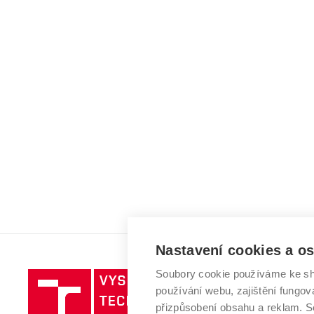
Nastavení cookies a o
Soubory cookie používáme ke sh
Vysoké
používání webu, zajištění fungová
učení
přizpůsobení obsahu a reklam.
technické