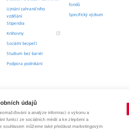
fondů
Uznání zahraničního
Specifický výzkum
vzdělání
Stipendia
(externí
Knihovny
odkaz)
Sociální bezpečí
Studium bez bariér
Podpora podnikání
sobních údajů
romažďování a analýze informací o výkonu a
VYSOKÉ UČENÍ TECHNICKÉ V BRNĚ
ní funkcí ze sociálních médií a ke zlepšení a
Antonínská 548/1
www.vut.cz
 Se souhlasem můžeme také předávat marketingovým