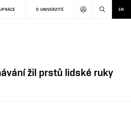
PŘIHLÁSIT
HLEDAT
UPRÁCE
O UNIVERZITĚ
EN
SE
vání žil prstů lidské ruky