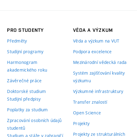
PRO STUDENTY
VĚDA A VÝZKUM
Předměty
Věda a výzkum na VUT
Studijní programy
Podpora excelence
Harmonogram
Mezinárodní vědecká rada
akademického roku
Systém zajišťování kvality
Závěrečné práce
výzkumu
Doktorské studium
Výzkumné infrastruktury
Studijní předpisy
Transfer znalostí
Poplatky za studium
Open Science
Zpracování osobních údajů
Projekty
studentů
Projekty ze strukturálních
Studium a stáže v zahraničí