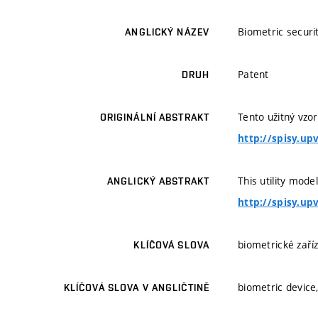
Biometric securi
ANGLICKÝ NÁZEV
Patent
DRUH
Tento užitný vzor
ORIGINÁLNÍ ABSTRAKT
http://spisy.up
This utility mod
ANGLICKÝ ABSTRAKT
http://spisy.up
biometrické zaříze
KLÍČOVÁ SLOVA
biometric device,
KLÍČOVÁ SLOVA V ANGLIČTINĚ