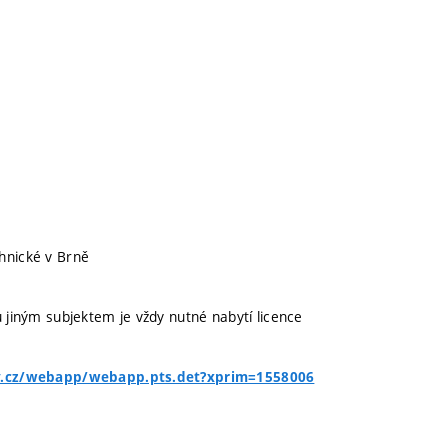
hnické v Brně
u jiným subjektem je vždy nutné nabytí licence
pv.cz/webapp/webapp.pts.det?xprim=1558006