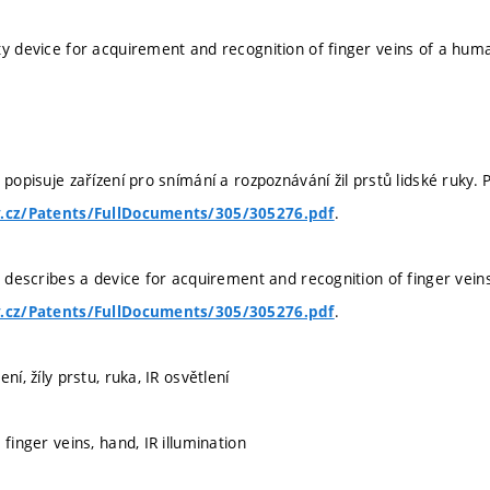
ty device for acquirement and recognition of finger veins of a hu
 popisuje zařízení pro snímání a rozpoznávání žil prstů lidské ruky. 
.
v.cz/Patents/FullDocuments/305/305276.pdf
el describes a device for acquirement and recognition of finger vei
.
v.cz/Patents/FullDocuments/305/305276.pdf
ní, žíly prstu, ruka, IR osvětlení
 finger veins, hand, IR illumination