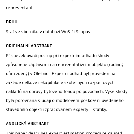
representant
DRUH
Stať ve sborníku v databázi WoS či Scopus
ORIGINÁLNÍ ABSTRAKT
Příspěvek uvádí postup při expertním odhadu škody
způsobené záplavami na reprezentativním objektu (rodinný
dům zděný) v Olešnici. Expertní odhad byl proveden na
základě celkové rekapitulace skutečných rozpočtových
nákladů na opravy bytového fondu po povodních. Výše škody
byla porovnána s údaji o modelovém poškození uvedeného
stavebního objektu zpracovaném experty – statiky.
ANGLICKÝ ABSTRAKT
This paper describes expert estimation procedure caused