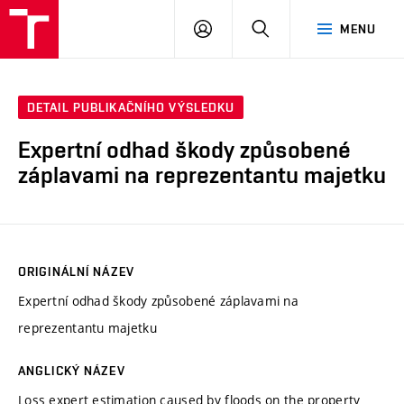
VUT
PŘIHLÁSIT
HLEDAT
MENU
SE
DETAIL PUBLIKAČNÍHO VÝSLEDKU
Expertní odhad škody způsobené
záplavami na reprezentantu majetku
ORIGINÁLNÍ NÁZEV
Expertní odhad škody způsobené záplavami na
reprezentantu majetku
ANGLICKÝ NÁZEV
Loss expert estimation caused by floods on the property