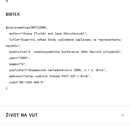
6
BIBTEX
@inproceedings{BUT12006,

  author="Alena {Tichá} and Jana {Korytárová}",

  title="Expertní odhad škody způsobené záplavami na reprezentantu 
majetku",

  booktitle="4. vodohospodářská konference 2004 Sborník příspěvků",

  year="2004",

  pages="6",

  publisher="Akademické nakladatelství CERM, s.r.o. Brno",

  address="Ustav vodních staveb FAST VUT v Brně",

  isbn="80-7204-360-9"

}
ŽIVOT NA VUT
Atmosféra VUT