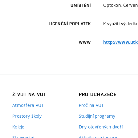
Optokon, Červený
UMÍSTĚNÍ
K využití výsledk
LICENČNÍ POPLATEK
http://www.utko
WWW
ŽIVOT NA VUT
PRO UCHAZEČE
Atmosféra VUT
Proč na VUT
Prostory školy
Studijní programy
Koleje
Dny otevřených dveří
Stravování
Aktivity pro juniory