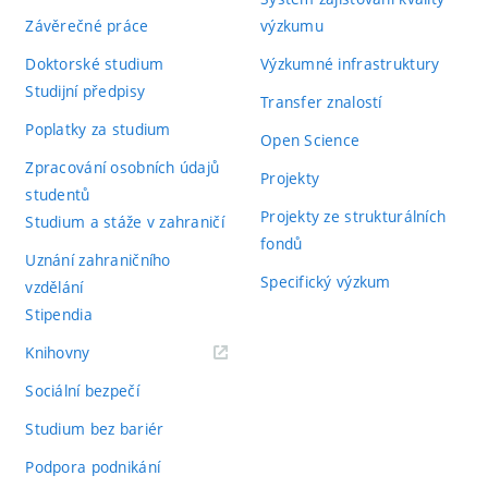
Závěrečné práce
výzkumu
Doktorské studium
Výzkumné infrastruktury
Studijní předpisy
Transfer znalostí
Poplatky za studium
Open Science
Zpracování osobních údajů
Projekty
studentů
Projekty ze strukturálních
Studium a stáže v zahraničí
fondů
Uznání zahraničního
Specifický výzkum
vzdělání
Stipendia
(externí
Knihovny
odkaz)
Sociální bezpečí
Studium bez bariér
Podpora podnikání