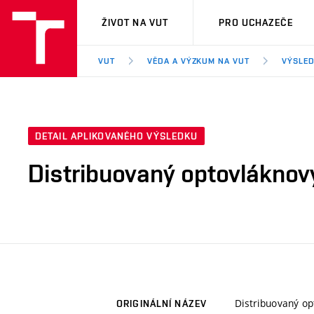
VUT
ŽIVOT NA VUT
PRO UCHAZEČE
VUT
VĚDA A VÝZKUM NA VUT
VÝSLED
DETAIL APLIKOVANÉHO VÝSLEDKU
Distribuovaný optovláknový 
Distribuovaný opt
ORIGINÁLNÍ NÁZEV