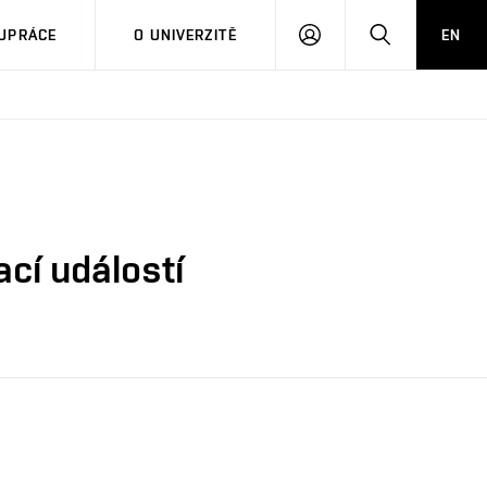
PŘIHLÁSIT
HLEDAT
UPRÁCE
O UNIVERZITĚ
EN
SE
ací událostí