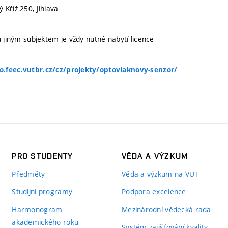
 Kříž 250, Jihlava
u jiným subjektem je vždy nutné nabytí licence
.feec.vutbr.cz/cz/projekty/optovlaknovy-senzor/
PRO STUDENTY
VĚDA A VÝZKUM
Předměty
Věda a výzkum na VUT
Studijní programy
Podpora excelence
Harmonogram
Mezinárodní vědecká rada
akademického roku
Systém zajišťování kvality