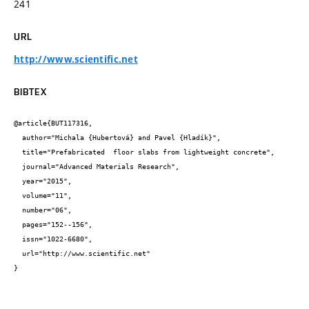
241
URL
http://www.scientific.net
BIBTEX
@article{BUT117316,

  author="Michala {Hubertová} and Pavel {Hladík}",

  title="Prefabricated  floor slabs from lightweight concrete",

  journal="Advanced Materials Research",

  year="2015",

  volume="11",

  number="06",

  pages="152--156",

  issn="1022-6680",

  url="http://www.scientific.net"

}