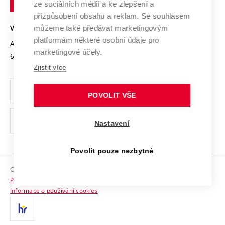
Mezinárodní dohody
ze sociálních médií a ke zlepšení a
Open Science
v
Bezpečná univerzita
přizpůsobení obsahu a reklam. Se souhlasem
Univerzitní sítě
Brně
Projekty
můžeme také předávat marketingovým
VYSOKÉ UČENÍ TECHNICKÉ V BRNĚ
Vyznamenání
platformám některé osobní údaje pro
Projekty ze strukturálních fondů
Antonínská 548/1
www.vut.cz
marketingové účely.
Organizační struktura
602 00 Brno
vut@vutbr.cz
Specifický výzkum
Zjistit více
Úřední deska
Ochrana osobních údajů
POVOLIT VŠE
(externí
Pracovní příležitosti
Nastavení
odkaz)
Podpora a rozvoj zaměstnanců a studujících
Povolit pouze nezbytné
Rovné příležitosti
Copyright © 2026 VUT
Sociální bezpečí
Prohlášení o přístupnosti
HR Award
Informace o používání cookies
Kontakty