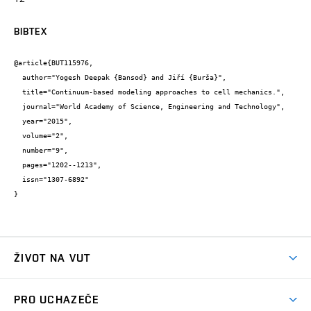
BIBTEX
@article{BUT115976,

  author="Yogesh Deepak {Bansod} and Jiří {Burša}",

  title="Continuum-based modeling approaches to cell mechanics.",

  journal="World Academy of Science, Engineering and Technology",

  year="2015",

  volume="2",

  number="9",

  pages="1202--1213",

  issn="1307-6892"

}
ŽIVOT NA VUT
Atmosféra VUT
PRO UCHAZEČE