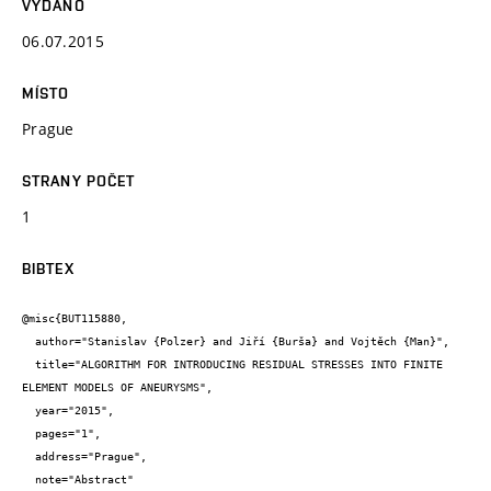
VYDÁNO
06.07.2015
MÍSTO
Prague
STRANY POČET
1
BIBTEX
@misc{BUT115880,

  author="Stanislav {Polzer} and Jiří {Burša} and Vojtěch {Man}",

  title="ALGORITHM FOR INTRODUCING RESIDUAL STRESSES INTO FINITE 
ELEMENT MODELS OF ANEURYSMS",

  year="2015",

  pages="1",

  address="Prague",

  note="Abstract"
