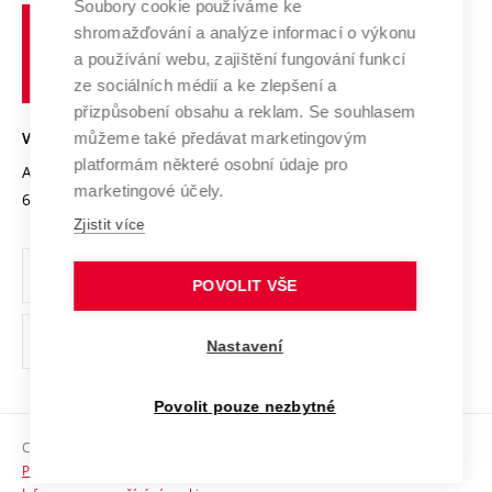
Soubory cookie používáme ke
Spolupráce se školami
Vysoké
Výzkumné infrastruktury
shromažďování a analýze informací o výkonu
Udržitelná univerzita
učení
Služby univerzity
Transfer znalostí
a používání webu, zajištění fungování funkcí
technické
Podnikavá univerzita / ContriBUTe
Mezinárodní dohody
ze sociálních médií a ke zlepšení a
Open Science
v
Bezpečná univerzita
přizpůsobení obsahu a reklam. Se souhlasem
Univerzitní sítě
Brně
Projekty
můžeme také předávat marketingovým
VYSOKÉ UČENÍ TECHNICKÉ V BRNĚ
Vyznamenání
platformám některé osobní údaje pro
Projekty ze strukturálních fondů
Antonínská 548/1
www.vut.cz
marketingové účely.
Organizační struktura
602 00 Brno
vut@vutbr.cz
Specifický výzkum
Zjistit více
Úřední deska
Ochrana osobních údajů
POVOLIT VŠE
(externí
Pracovní příležitosti
Nastavení
odkaz)
Podpora a rozvoj zaměstnanců a studujících
Povolit pouze nezbytné
Rovné příležitosti
Copyright © 2026 VUT
Sociální bezpečí
Prohlášení o přístupnosti
HR Award