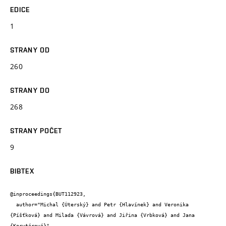
EDICE
1
STRANY OD
260
STRANY DO
268
STRANY POČET
9
BIBTEX
@inproceedings{BUT112923,

  author="Michal {Úterský} and Petr {Hlavínek} and Veronika 
{Píšťková} and Milada {Vávrová} and Jiřina {Vrbková} and Jana 
{Korytárová}",
