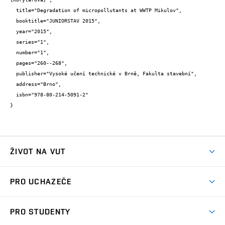
  title="Degradation of micropollutants at WWTP Mikulov",

  booktitle="JUNIORSTAV 2015",

  year="2015",

  series="1",

  number="1",

  pages="260--268",

  publisher="Vysoké učení technické v Brně, Fakulta stavební",

  address="Brno",

  isbn="978-80-214-5091-2"

}
ŽIVOT NA VUT
Atmosféra VUT
PRO UCHAZEČE
Prostory školy
Proč na VUT
Koleje
PRO STUDENTY
Studijní programy