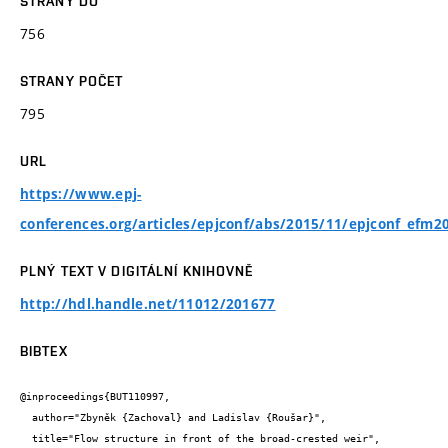
STRANY DO
756
STRANY POČET
795
URL
https://www.epj-
conferences.org/articles/epjconf/abs/2015/11/epjconf_efm
PLNÝ TEXT V DIGITÁLNÍ KNIHOVNĚ
http://hdl.handle.net/11012/201677
BIBTEX
@inproceedings{BUT110997,

  author="Zbyněk {Zachoval} and Ladislav {Roušar}",

  title="Flow structure in front of the broad-crested weir",
