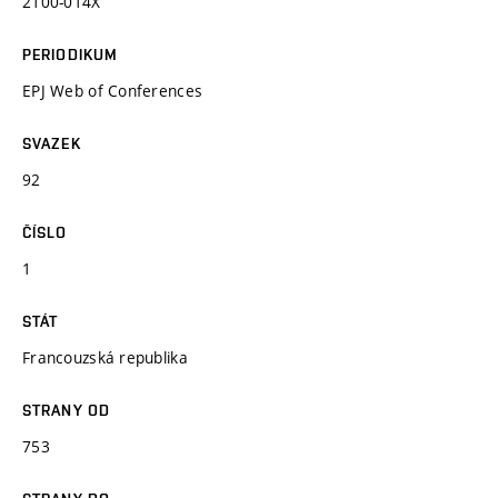
2100-014X
PERIODIKUM
EPJ Web of Conferences
SVAZEK
92
ČÍSLO
1
STÁT
Francouzská republika
STRANY OD
753