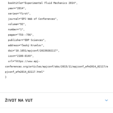
  booktitle="Experimental Fluid Mechanics 2014",

  year="2014",

  series="first",

  journal="EPJ Web of Conferences",

  volume="92",

  number="1",

  pages="753--756",

  publisher="EDP Sciences",

  address="Český Krumlov",

  doi="10.1051/epjconf/20159202117",

  issn="2100-014X",

  url="https://www.epj-
conferences.org/articles/epjconf/abs/2015/11/epjconf_efm2014_02117/e
pjconf_efm2014_02117.html"

}
ŽIVOT NA VUT
Atmosféra VUT