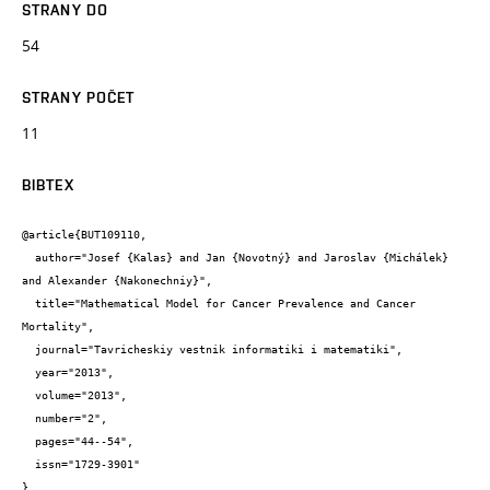
STRANY DO
54
STRANY POČET
11
BIBTEX
@article{BUT109110,

  author="Josef {Kalas} and Jan {Novotný} and Jaroslav {Michálek} 
and Alexander {Nakonechniy}",

  title="Mathematical Model for Cancer Prevalence and Cancer 
Mortality",

  journal="Tavricheskiy vestnik informatiki i matematiki",

  year="2013",

  volume="2013",

  number="2",

  pages="44--54",

  issn="1729-3901"

}