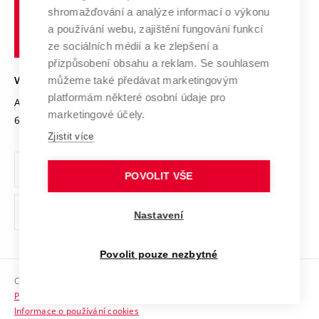
Vysoké
Výzkumné infrastruktury
shromažďování a analýze informací o výkonu
Udržitelná univerzita
učení
Služby univerzity
Transfer znalostí
a používání webu, zajištění fungování funkcí
technické
Podnikavá univerzita / ContriBUTe
Mezinárodní dohody
ze sociálních médií a ke zlepšení a
Open Science
v
Bezpečná univerzita
přizpůsobení obsahu a reklam. Se souhlasem
Univerzitní sítě
Brně
Projekty
můžeme také předávat marketingovým
VYSOKÉ UČENÍ TECHNICKÉ V BRNĚ
Vyznamenání
platformám některé osobní údaje pro
Projekty ze strukturálních fondů
Antonínská 548/1
www.vut.cz
marketingové účely.
Organizační struktura
602 00 Brno
vut@vutbr.cz
Specifický výzkum
Zjistit více
Úřední deska
Ochrana osobních údajů
POVOLIT VŠE
(externí
Pracovní příležitosti
Nastavení
odkaz)
Podpora a rozvoj zaměstnanců a studujících
Povolit pouze nezbytné
Rovné příležitosti
Copyright © 2026 VUT
Sociální bezpečí
Prohlášení o přístupnosti
HR Award
Informace o používání cookies