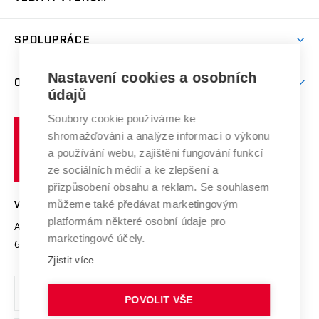
(externí
Studijní programy
Poplatky za studium
Uznání zahraničního vzdělání
Knihovny
Aktivity pro juniory
Studentský život
odkaz)
Věda a výzkum na VUT
Harmonogram akademického roku
Zpracování osobních údajů studentů
Sociální bezpečí
SPOLUPRÁCE
Celoživotní vzdělávání
Brno
Podpora excelence
Závěrečné práce
Studium bez bariér
Zpracování osobních údajů uchazečů o studium
Firemní spolupráce
Nastavení cookies a osobních
Mezinárodní vědecká rada
O UNIVERZITĚ
Doktorské studium
Podpora podnikání
E-přihláška
údajů
Zahraniční spolupráce
Systém zajišťování kvality výzkumu
Profil univerzity
Soubory cookie používáme ke
Spolupráce se školami
Vysoké
Výzkumné infrastruktury
shromažďování a analýze informací o výkonu
Udržitelná univerzita
učení
Služby univerzity
Transfer znalostí
a používání webu, zajištění fungování funkcí
technické
Podnikavá univerzita / ContriBUTe
Mezinárodní dohody
ze sociálních médií a ke zlepšení a
Open Science
v
Bezpečná univerzita
přizpůsobení obsahu a reklam. Se souhlasem
Univerzitní sítě
Brně
Projekty
můžeme také předávat marketingovým
VYSOKÉ UČENÍ TECHNICKÉ V BRNĚ
Vyznamenání
platformám některé osobní údaje pro
Projekty ze strukturálních fondů
Antonínská 548/1
www.vut.cz
marketingové účely.
Organizační struktura
602 00 Brno
vut@vutbr.cz
Specifický výzkum
Zjistit více
Úřední deska
Ochrana osobních údajů
POVOLIT VŠE