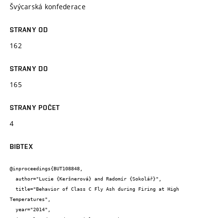
Švýcarská konfederace
STRANY OD
162
STRANY DO
165
STRANY POČET
4
BIBTEX
@inproceedings{BUT108848,

  author="Lucie {Keršnerová} and Radomír {Sokolář}",

  title="Behavior of Class C Fly Ash during Firing at High 
Temperatures",

  year="2014",
