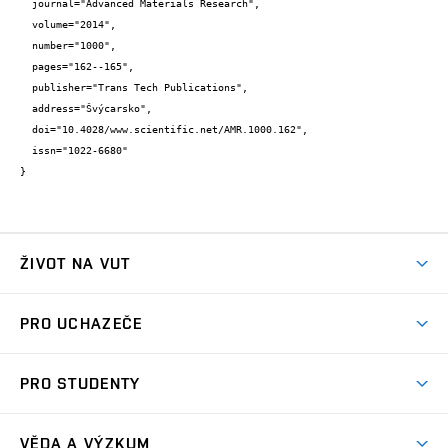
  journal="Advanced Materials Research",

  volume="2014",

  number="1000",

  pages="162--165",

  publisher="Trans Tech Publications",

  address="Švýcarsko",

  doi="10.4028/www.scientific.net/AMR.1000.162",

  issn="1022-6680"

}
ŽIVOT NA VUT
Atmosféra VUT
PRO UCHAZEČE
Prostory školy
Proč na VUT
Koleje
PRO STUDENTY
Studijní programy
Stravování
Předměty
Studijní předpisy
Studium a stáže v zahraničí
Stipendia
Dny otevřených dveří
VĚDA A VÝZKUM
Sport na VUT