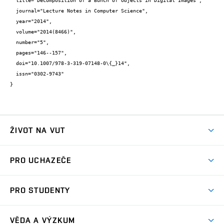
  title="Decomposition of a Bunch of Objects in Digital Images",

  journal="Lecture Notes in Computer Science",

  year="2014",

  volume="2014(8466)",

  number="5",

  pages="146--157",

  doi="10.1007/978-3-319-07148-0\{_}14",

  issn="0302-9743"

}
ŽIVOT NA VUT
Atmosféra VUT
PRO UCHAZEČE
Prostory školy
Proč na VUT
Koleje
PRO STUDENTY
Studijní programy
Stravování
Předměty
Studijní předpisy
Studium a stáže v zahraničí
Stipendia
Dny otevřených dveří
VĚDA A VÝZKUM
Sport na VUT