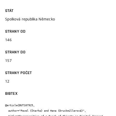
STÁT
Spolková republika Německo
STRANY OD
146
STRANY DO
157
STRANY POČET
12
BIBTEX
@article{BUT107925,

  author="Pavel {Štarha} and Hana {Druckmüllerová}",
