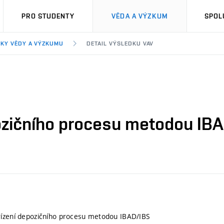
PRO STUDENTY
VĚDA A VÝZKUM
SPOL
KY VĚDY A VÝZKUMU
DETAIL VÝSLEDKU VAV
ozičního procesu metodou IB
řízení depozičního procesu metodou IBAD/IBS