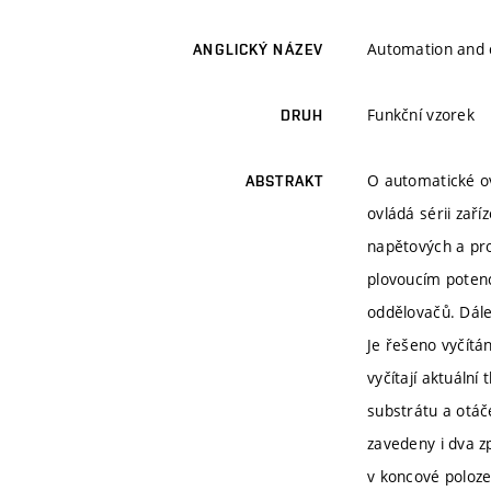
Automation and c
ANGLICKÝ NÁZEV
Funkční vzorek
DRUH
O automatické o
ABSTRAKT
ovládá sérii zaří
napětových a pro
plovoucím potenci
oddělovačů. Dále
Je řešeno vyčítá
vyčítají aktuální
substrátu a otáč
zavedeny i dva z
v koncové poloze