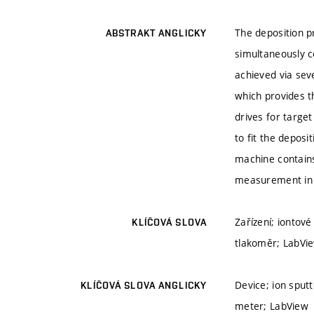
The deposition 
ABSTRAKT ANGLICKY
simultaneously c
achieved via sev
which provides t
drives for target
to fit the deposi
machine contains
measurement in 
Zařízení; iontov
KLÍČOVÁ SLOVA
tlakoměr; LabVi
Device; ion sput
KLÍČOVÁ SLOVA ANGLICKY
meter; LabView