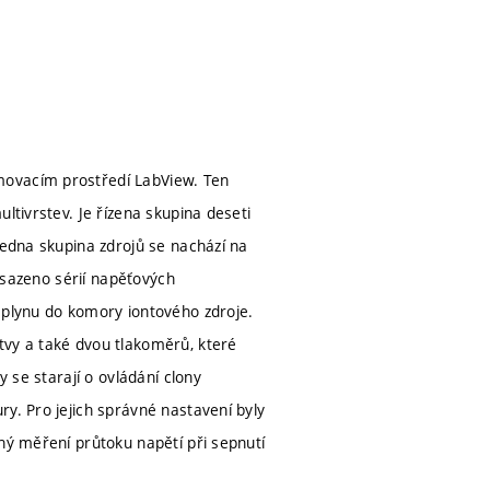
movacím prostředí LabView. Ten
ltivrstev. Je řízena skupina deseti
Jedna skupina zdrojů se nachází na
 osazeno sérií napěťových
 plynu do komory iontového zdroje.
tvy a také dvou tlakoměrů, které
y se starají o ovládání clony
y. Pro jejich správné nastavení byly
hý měření průtoku napětí při sepnutí