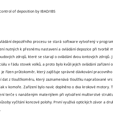
ontrol of deposition by IBAD/IBS
vládání depoziřního procesu se stará software vytvořený v progra
zení nutných k přesnému nastavení a ovládání depozice při tvorbě mu
udových zdrojů, které se starají o ovládání dvou iontových zdrojů. 
álu v řádu stovek volků, a proto bylo kvůli jejich ovládání zařízení
 je řízen průtokoměr, který zajišťuje správné dávkování pracovního
ní dat z tloušťkoměru, který zaznamenává tloušťku naprašované vrs
 tlak v komoře. Zařízení bylo navíc doplněno o dva krokové motory. T
ení terče s nanášeným materiýlem při vytváření multivrstvé struktur
působy vyčítání koncové polohy. První využívá optických závor a dru
.