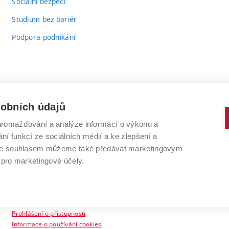
Sociální bezpečí
Studium bez bariér
Podpora podnikání
sobních údajů
romažďování a analýze informací o výkonu a
VYSOKÉ UČENÍ TECHNICKÉ V BRNĚ
ní funkcí ze sociálních médií a ke zlepšení a
Antonínská 548/1
www.vut.cz
 Se souhlasem můžeme také předávat marketingovým
602 00 Brno
vut@vutbr.cz
 pro marketingové účely.
Prohlášení o přístupnosti
Informace o používání cookies