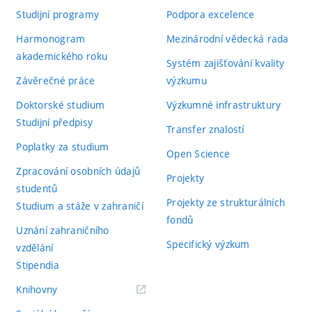
Studijní programy
Podpora excelence
Harmonogram
Mezinárodní vědecká rada
akademického roku
Systém zajišťování kvality
Závěrečné práce
výzkumu
Doktorské studium
Výzkumné infrastruktury
Studijní předpisy
Transfer znalostí
Poplatky za studium
Open Science
Zpracování osobních údajů
Projekty
studentů
Projekty ze strukturálních
Studium a stáže v zahraničí
fondů
Uznání zahraničního
Specifický výzkum
vzdělání
Stipendia
(externí
Knihovny
odkaz)