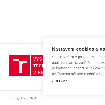
Nastavení cookies a o
Soubory cookie používáme ke sh
Vysoké
používání webu, zajištění fungová
učení
přizpůsobení obsahu a reklam.
technické
platformám některé osobní údaje
v
Zjistit více
Brně
Copyright © 2026 VUT