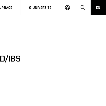
PŘIHLÁSIT
HLEDAT
UPRÁCE
O UNIVERZITĚ
EN
SE
AD/IBS