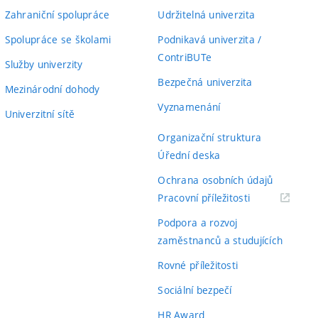
Zahraniční spolupráce
Udržitelná univerzita
Spolupráce se školami
Podnikavá univerzita /
ContriBUTe
Služby univerzity
Bezpečná univerzita
Mezinárodní dohody
Vyznamenání
Univerzitní sítě
Organizační struktura
Úřední deska
Ochrana osobních údajů
(externí
Pracovní příležitosti
odkaz)
Podpora a rozvoj
zaměstnanců a studujících
Rovné příležitosti
Sociální bezpečí
HR Award