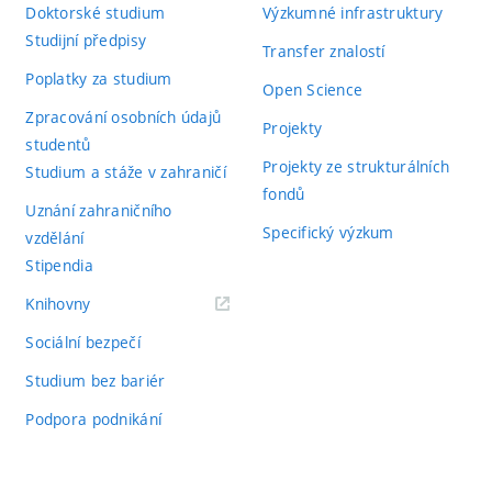
Doktorské studium
Výzkumné infrastruktury
Studijní předpisy
Transfer znalostí
Poplatky za studium
Open Science
Zpracování osobních údajů
Projekty
studentů
Projekty ze strukturálních
Studium a stáže v zahraničí
fondů
Uznání zahraničního
Specifický výzkum
vzdělání
Stipendia
(externí
Knihovny
odkaz)
Sociální bezpečí
Studium bez bariér
Podpora podnikání