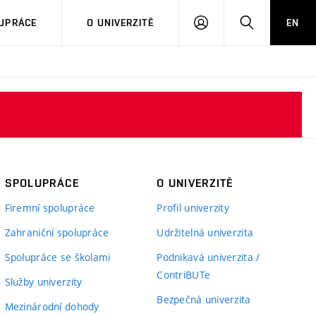
PŘIHLÁSIT
HLEDAT
UPRÁCE
O UNIVERZITĚ
EN
SE
SPOLUPRÁCE
O UNIVERZITĚ
Firemní spolupráce
Profil univerzity
Zahraniční spolupráce
Udržitelná univerzita
Spolupráce se školami
Podnikavá univerzita /
ContriBUTe
Služby univerzity
Bezpečná univerzita
Mezinárodní dohody