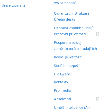
Vyznamenání
Univerzitní sítě
Organizační struktura
Úřední deska
Ochrana osobních údajů
(externí
Pracovní příležitosti
odkaz)
Podpora a rozvoj
zaměstnanců a studujících
Rovné příležitosti
Sociální bezpečí
HR Award
Kontakty
Pro média
(externí
Absolventi
odkaz)
Umělá inteligence (AI)