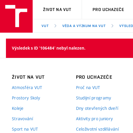
VUT
ŽIVOT NA VUT
PRO UCHAZEČE
VUT
VĚDA A VÝZKUM NA VUT
VÝSLED
Výsledek s ID '106484' nebyl nalezen.
ŽIVOT NA VUT
PRO UCHAZEČE
Atmosféra VUT
Proč na VUT
Prostory školy
Studijní programy
Koleje
Dny otevřených dveří
Stravování
Aktivity pro juniory
Sport na VUT
Celoživotní vzdělávání