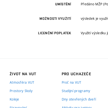
Předáno MŽP (Po
UMÍSTĚNÍ
výsledek je využ
MOŽNOSTI VYUŽITÍ
Využití výsledku
LICENČNÍ POPLATEK
ŽIVOT NA VUT
PRO UCHAZEČE
Atmosféra VUT
Proč na VUT
Prostory školy
Studijní programy
Koleje
Dny otevřených dveří
Stravování
Aktivity pro juniory