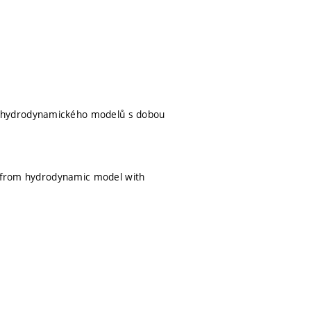
ě hydrodynamického modelů s dobou
od from hydrodynamic model with