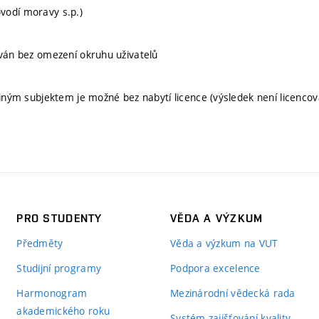
vodí moravy s.p.)
íván bez omezení okruhu uživatelů
 jiným subjektem je možné bez nabytí licence (výsledek není licencov
PRO STUDENTY
VĚDA A VÝZKUM
Předměty
Věda a výzkum na VUT
Studijní programy
Podpora excelence
Harmonogram
Mezinárodní vědecká rada
akademického roku
Systém zajišťování kvality