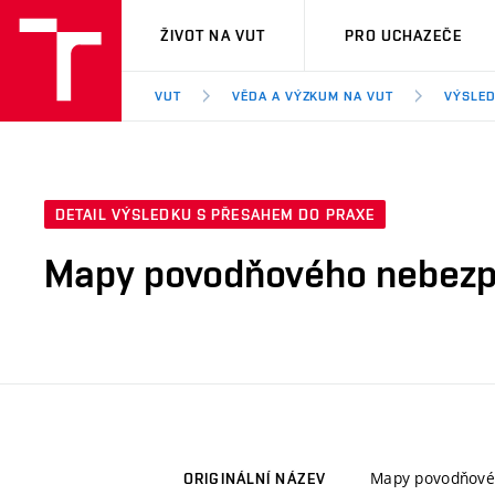
VUT
ŽIVOT NA VUT
PRO UCHAZEČE
VUT
VĚDA A VÝZKUM NA VUT
VÝSLED
DETAIL VÝSLEDKU S PŘESAHEM DO PRAXE
Mapy povodňového nebezpe
Mapy povodňovéh
ORIGINÁLNÍ NÁZEV