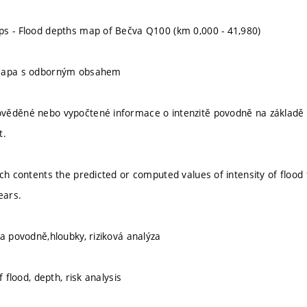
s - Flood depths map of Bečva Q100 (km 0,000 - 41,980)
 mapa s odborným obsahem
věděné nebo vypočtené informace o intenzitě povodně na základ
t.
ich contents the predicted or computed values of intensity of flo
ears.
ta povodně,hloubky, riziková analýza
f flood, depth, risk analysis