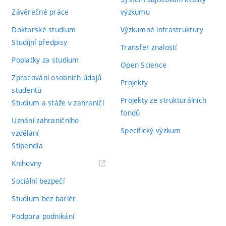
Závěrečné práce
výzkumu
Doktorské studium
Výzkumné infrastruktury
Studijní předpisy
Transfer znalostí
Poplatky za studium
Open Science
Zpracování osobních údajů
Projekty
studentů
Projekty ze strukturálních
Studium a stáže v zahraničí
fondů
Uznání zahraničního
Specifický výzkum
vzdělání
Stipendia
(externí
Knihovny
odkaz)
Sociální bezpečí
Studium bez bariér
Podpora podnikání