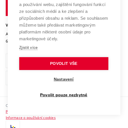
učení
Služby univerzity
Transfer znalostí
a používání webu, zajištění fungování funkcí
technické
Podnikavá univerzita / ContriBUTe
Mezinárodní dohody
ze sociálních médií a ke zlepšení a
Open Science
v
Bezpečná univerzita
přizpůsobení obsahu a reklam. Se souhlasem
Univerzitní sítě
Brně
Projekty
můžeme také předávat marketingovým
VYSOKÉ UČENÍ TECHNICKÉ V BRNĚ
Vyznamenání
platformám některé osobní údaje pro
Projekty ze strukturálních fondů
Antonínská 548/1
www.vut.cz
marketingové účely.
Organizační struktura
602 00 Brno
vut@vutbr.cz
Specifický výzkum
Zjistit více
Úřední deska
Ochrana osobních údajů
POVOLIT VŠE
(externí
Pracovní příležitosti
Nastavení
odkaz)
Podpora a rozvoj zaměstnanců a studujících
Povolit pouze nezbytné
Rovné příležitosti
Copyright © 2026 VUT
Sociální bezpečí
Prohlášení o přístupnosti
HR Award
Informace o používání cookies