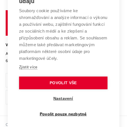
údajů
Zahraniční spolupráce
Systém zajišťování kvality výzkumu
Profil univerzity
Soubory cookie používáme ke
Spolupráce se školami
Vysoké
Výzkumné infrastruktury
shromažďování a analýze informací o výkonu
Udržitelná univerzita
učení
Služby univerzity
Transfer znalostí
a používání webu, zajištění fungování funkcí
technické
Podnikavá univerzita / ContriBUTe
Mezinárodní dohody
ze sociálních médií a ke zlepšení a
Open Science
v
Bezpečná univerzita
přizpůsobení obsahu a reklam. Se souhlasem
Univerzitní sítě
Brně
Projekty
můžeme také předávat marketingovým
VYSOKÉ UČENÍ TECHNICKÉ V BRNĚ
Vyznamenání
platformám některé osobní údaje pro
Projekty ze strukturálních fondů
Antonínská 548/1
www.vut.cz
marketingové účely.
Organizační struktura
602 00 Brno
vut@vutbr.cz
Specifický výzkum
Zjistit více
Úřední deska
Ochrana osobních údajů
POVOLIT VŠE
(externí
Pracovní příležitosti
Nastavení
odkaz)
Podpora a rozvoj zaměstnanců a studujících
Povolit pouze nezbytné
Rovné příležitosti
Copyright © 2026 VUT
Sociální bezpečí