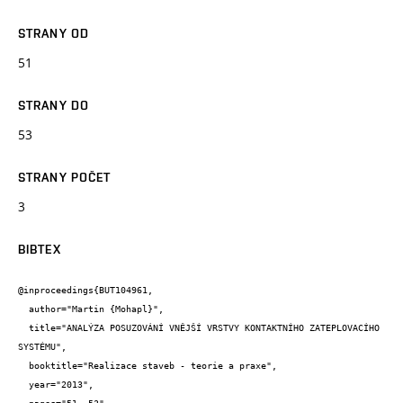
STRANY OD
51
STRANY DO
53
STRANY POČET
3
BIBTEX
@inproceedings{BUT104961,

  author="Martin {Mohapl}",

  title="ANALÝZA POSUZOVÁNÍ VNĚJŠÍ VRSTVY KONTAKTNÍHO ZATEPLOVACÍHO 
SYSTÉMU",

  booktitle="Realizace staveb - teorie a praxe",

  year="2013",
