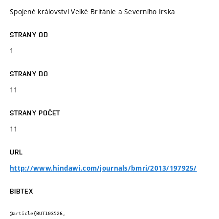
Spojené království Velké Británie a Severního Irska
STRANY OD
1
STRANY DO
11
STRANY POČET
11
URL
http://www.hindawi.com/journals/bmri/2013/197925/
BIBTEX
@article{BUT103526,
