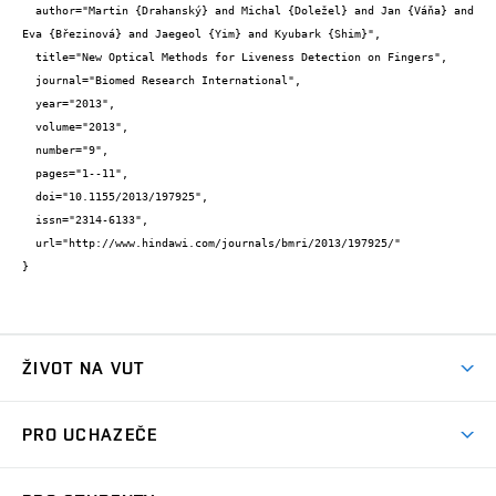
  author="Martin {Drahanský} and Michal {Doležel} and Jan {Váňa} and 
Eva {Březinová} and Jaegeol {Yim} and Kyubark {Shim}",

  title="New Optical Methods for Liveness Detection on Fingers",

  journal="Biomed Research International",

  year="2013",

  volume="2013",

  number="9",

  pages="1--11",

  doi="10.1155/2013/197925",

  issn="2314-6133",

  url="http://www.hindawi.com/journals/bmri/2013/197925/"

}
ŽIVOT NA VUT
Atmosféra VUT
PRO UCHAZEČE
Prostory školy
Proč na VUT
Koleje