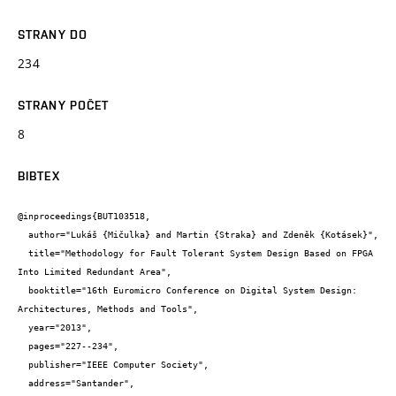
STRANY DO
234
STRANY POČET
8
BIBTEX
@inproceedings{BUT103518,

  author="Lukáš {Mičulka} and Martin {Straka} and Zdeněk {Kotásek}",

  title="Methodology for Fault Tolerant System Design Based on FPGA 
Into Limited Redundant Area",

  booktitle="16th Euromicro Conference on Digital System Design: 
Architectures, Methods and Tools",

  year="2013",

  pages="227--234",

  publisher="IEEE Computer Society",

  address="Santander",
