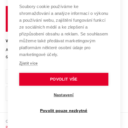
Profil univerzity
Soubory cookie používáme ke
Spolupráce se školami
Vysoké
Výzkumné infrastruktury
shromažďování a analýze informací o výkonu
Udržitelná univerzita
učení
Služby univerzity
Transfer znalostí
a používání webu, zajištění fungování funkcí
technické
Podnikavá univerzita / ContriBUTe
Mezinárodní dohody
ze sociálních médií a ke zlepšení a
Open Science
v
Bezpečná univerzita
přizpůsobení obsahu a reklam. Se souhlasem
Univerzitní sítě
Brně
Projekty
můžeme také předávat marketingovým
VYSOKÉ UČENÍ TECHNICKÉ V BRNĚ
Vyznamenání
platformám některé osobní údaje pro
Projekty ze strukturálních fondů
Antonínská 548/1
www.vut.cz
marketingové účely.
Organizační struktura
602 00 Brno
vut@vutbr.cz
Specifický výzkum
Zjistit více
Úřední deska
Ochrana osobních údajů
POVOLIT VŠE
(externí
Pracovní příležitosti
Nastavení
odkaz)
Podpora a rozvoj zaměstnanců a studujících
Povolit pouze nezbytné
Rovné příležitosti
Copyright © 2026 VUT
Sociální bezpečí
Prohlášení o přístupnosti