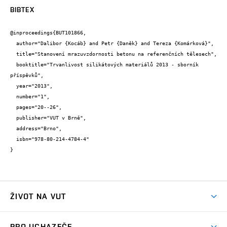
BIBTEX
@inproceedings{BUT101866,

  author="Dalibor {Kocáb} and Petr {Daněk} and Tereza {Komárková}",

  title="Stanovení mrazuvzdornosti betonu na referenčních tělesech",

  booktitle="Trvanlivost silikátových materiálů 2013 - sborník 
příspěvků",

  year="2013",

  number="1",

  pages="20--26",

  publisher="VUT v Brně",

  address="Brno",

  isbn="978-80-214-4784-4"

}
ŽIVOT NA VUT
Atmosféra VUT
PRO UCHAZEČE