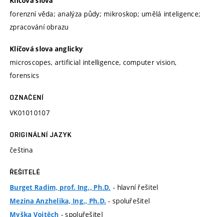
Klíčová slova
forenzní věda; analýza půdy; mikroskop; umělá inteligence;
zpracování obrazu
Klíčová slova anglicky
microscopes, artificial intelligence, computer vision,
forensics
OZNAČENÍ
VK01010107
ORIGINÁLNÍ JAZYK
čeština
ŘEŠITELÉ
- hlavní řešitel
Burget Radim, prof. Ing., Ph.D.
- spoluřešitel
Mezina Anzhelika, Ing., Ph.D.
- spoluřešitel
Myška Vojtěch