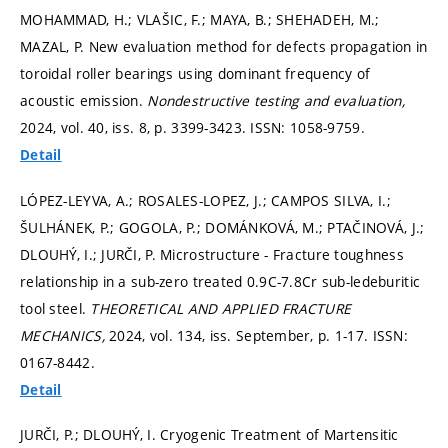
MOHAMMAD, H.; VLAŠIC, F.; MAYA, B.; SHEHADEH, M.;
MAZAL, P. New evaluation method for defects propagation in
toroidal roller bearings using dominant frequency of
acoustic emission.
Nondestructive testing and evaluation,
2024, vol. 40, iss. 8,
p. 3399-3423.
ISSN: 1058-9759.
Detail
LÓPEZ-LEYVA, A.; ROSALES-LOPEZ, J.; CAMPOS SILVA, I.;
ŠULHÁNEK, P.; GOGOLA, P.; DOMÁNKOVÁ, M.; PTAČINOVÁ, J.;
DLOUHÝ, I.; JURČI, P. Microstructure - Fracture toughness
relationship in a sub-zero treated 0.9C-7.8Cr sub-ledeburitic
tool steel.
THEORETICAL AND APPLIED FRACTURE
MECHANICS,
2024, vol. 134, iss. September,
p. 1-17.
ISSN:
0167-8442.
Detail
JURČI, P.; DLOUHÝ, I. Cryogenic Treatment of Martensitic