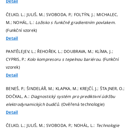
Detail
ČELKO, L.; JULIŠ, M.; SVOBODA, P.; FOLTÝN, J.; MICHALEC,
M.; NOHÁL, L.:
Ložisko s funkčně gradientním povlakem
.
(Funkční vzorek)
Detail
PANTĚLEJEV, L.; ŘEHOŘEK, L.; DOUBRAVA, M.; KLÍMA, J.;
CYPRIS, P.:
Kolo kompresoru s tepelnou bariérou
. (Funkční
vzorek)
Detail
BENEŠ, P.; ŠINDELÁŘ, M.; KLAPKA, M.; KREJČÍ, J.; ŠTAJNER, O.;
DOČKAL, A.:
Diagnostický systém pro prediktivní údržbu
elektrodynamických budičů
. (Ověřená technologie)
Detail
ČELKO, L.; JULIŠ, M.; SVOBODA, P.; NOHÁL, L.:
Technologie