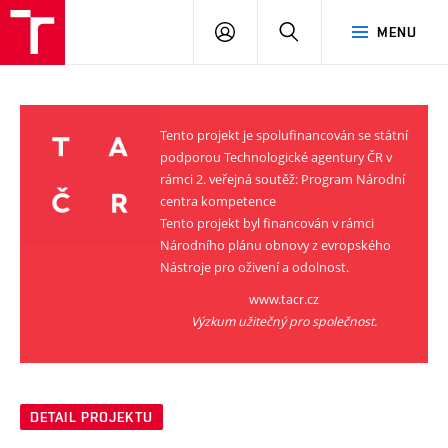
VUT
PŘIHLÁSIT
HLEDAT
MENU
SE
Tento projekt je spolufinancován se státní
podporou Technologické agentury ČR v
rámci 2. veřejná soutěž: Program Národní
centra kompetence
Tento projekt byl financován v rámci
Národního plánu obnovy z evropského
Nástroje pro oživení a odolnost.
www.tacr.cz
Výzkum užitečný pro společnost.
DETAIL PROJEKTU