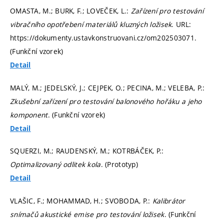
OMASTA, M.; BURK, F.; LOVEČEK, L.:
Zařízení pro testování
vibračního opotřebení materiálů kluzných ložisek
. URL:
https://dokumenty.ustavkonstruovani.cz/om202503071.
(Funkční vzorek)
Detail
MALÝ, M.; JEDELSKÝ, J.; CEJPEK, O.; PECINA, M.; VELEBA, P.:
Zkušební zařízení pro testování balonového hořáku a jeho
komponent
. (Funkční vzorek)
Detail
SQUERZI, M.; RAUDENSKÝ, M.; KOTRBÁČEK, P.:
Optimalizovaný odlitek kola
. (Prototyp)
Detail
VLAŠIC, F.; MOHAMMAD, H.; SVOBODA, P.:
Kalibrátor
snímačů akustické emise pro testování ložisek
. (Funkční