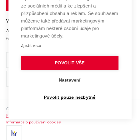
technické
Podnikavá univerzita / ContriBUTe
Mezinárodní dohody
ze sociálních médií a ke zlepšení a
Open Science
v
Bezpečná univerzita
přizpůsobení obsahu a reklam. Se souhlasem
Univerzitní sítě
Brně
Projekty
můžeme také předávat marketingovým
VYSOKÉ UČENÍ TECHNICKÉ V BRNĚ
Vyznamenání
platformám některé osobní údaje pro
Projekty ze strukturálních fondů
Antonínská 548/1
www.vut.cz
marketingové účely.
Organizační struktura
602 00 Brno
vut@vutbr.cz
Specifický výzkum
Zjistit více
Úřední deska
Ochrana osobních údajů
POVOLIT VŠE
(externí
Pracovní příležitosti
Nastavení
odkaz)
Podpora a rozvoj zaměstnanců a studujících
Povolit pouze nezbytné
Rovné příležitosti
Copyright © 2026 VUT
Sociální bezpečí
Prohlášení o přístupnosti
HR Award
Informace o používání cookies
Kontakty