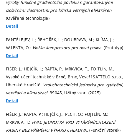
výroby funkčně gradientního povlaku s garantovanými
izolačními vlastnostmi pro ložiska větrných elektráren
.
(Ověřená technologie)
Detail
PANTĚLEJEV, L.; ŘEHOŘEK, L.; DOUBRAVA, M.; KLÍMA, J.;
VALENTA, O.:
Vložka kompresoru pro nová paliva
. (Prototyp)
Detail
FIŠER, J.; HEJČÍK, J.; RAPTA, P.; MRKVICA, T.; FOJTLÍN, M.;
Vysoké učení technické v Brně, Brno, Veveří SATTELO s.r.o.,
Uherské Hradiště:
Vzduchotechnická jednotka pro vytápění,
ventilaci a klimatizaci
. 39045, Užitný vzor. (2025)
Detail
FIŠER, J.; RAPTA, P.; HEJČÍK, J.; PECH, O.; FOJTLÍN, M.;
MRKVICA, T.:
HVAC JEDNOTKA PRO VYTÁPĚNÍ/CHLAZENÍ
KABINY BEZ PŘÍMÉHO VÝPARU CHLADIVA
. (Funkční vzorek)