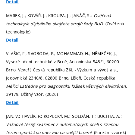
Detail
MAREK, J.; KOVÁŘ, J.; KROUPA, J.; JANÁČ, S.:
Ověřená
technologie digitálního dvojčete strojů řady BUD
. (Ověřená
technologie)
Detail
VLAŠIC, F.; SVOBODA, P.; MOHAMMAD, H.; NĚMEČEK, J.;
Vysoké učení technické v Brně, Antonínská 548/1, 60200
Brno, Veveří, Česká republika ZKL - Výzkum a vývoj, a.s.,
Jedovnická 2346/8, 62800 Brno, Líšeň, Česká republika:
Měřicí ústředna pro diagnostiku ložisek větrných elektráren
.
39179, Užitný vzor. (2026)
Detail
JAN, V.; HAVLÍK, P.; KOPECKÝ, M.; SOLDÁN, T.; BUCHTA, A.:
Vakuově těsný svařenec z automatových ocelí s řízenou
feromagnetickou odezvou na vnější buzení
. (Funkční vzorek)