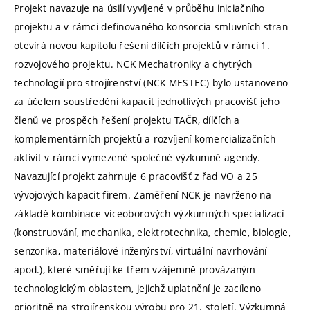
Projekt navazuje na úsilí vyvíjené v průběhu iniciačního
projektu a v rámci definovaného konsorcia smluvních stran
otevírá novou kapitolu řešení dílčích projektů v rámci 1.
rozvojového projektu. NCK Mechatroniky a chytrých
technologií pro strojírenství (NCK MESTEC) bylo ustanoveno
za účelem soustředění kapacit jednotlivých pracovišť jeho
členů ve prospěch řešení projektu TAČR, dílčích a
komplementárních projektů a rozvíjení komercializačních
aktivit v rámci vymezené společné výzkumné agendy.
Navazující projekt zahrnuje 6 pracovišť z řad VO a 25
vývojových kapacit firem. Zaměření NCK je navrženo na
základě kombinace víceoborových výzkumných specializací
(konstruování, mechanika, elektrotechnika, chemie, biologie,
senzorika, materiálové inženýrství, virtuální navrhování
apod.), které směřují ke třem vzájemně provázaným
technologickým oblastem, jejichž uplatnění je zacíleno
prioritně na strojírenskou výrobu pro 21. století. Výzkumná