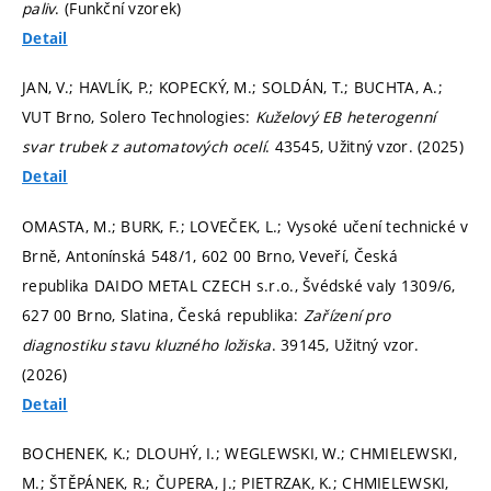
paliv
. (Funkční vzorek)
Detail
JAN, V.; HAVLÍK, P.; KOPECKÝ, M.; SOLDÁN, T.; BUCHTA, A.;
VUT Brno, Solero Technologies:
Kuželový EB heterogenní
svar trubek z automatových ocelí
. 43545, Užitný vzor. (2025)
Detail
OMASTA, M.; BURK, F.; LOVEČEK, L.; Vysoké učení technické v
Brně, Antonínská 548/1, 602 00 Brno, Veveří, Česká
republika DAIDO METAL CZECH s.r.o., Švédské valy 1309/6,
627 00 Brno, Slatina, Česká republika:
Zařízení pro
diagnostiku stavu kluzného ložiska
. 39145, Užitný vzor.
(2026)
Detail
BOCHENEK, K.; DLOUHÝ, I.; WEGLEWSKI, W.; CHMIELEWSKI,
M.; ŠTĚPÁNEK, R.; ČUPERA, J.; PIETRZAK, K.; CHMIELEWSKI,