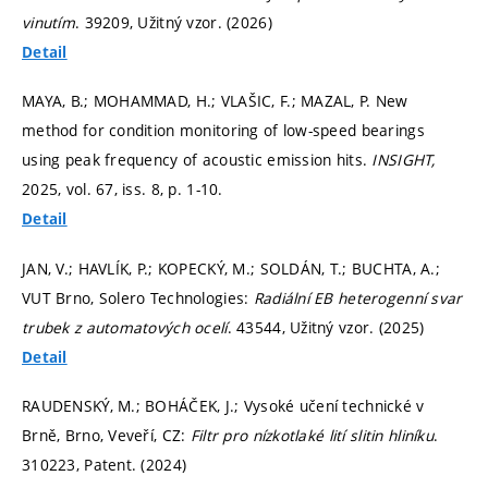
vinutím
. 39209, Užitný vzor. (2026)
Detail
MAYA, B.; MOHAMMAD, H.; VLAŠIC, F.; MAZAL, P. New
method for condition monitoring of low-speed bearings
using peak frequency of acoustic emission hits.
INSIGHT,
2025, vol. 67, iss. 8,
p. 1-10.
Detail
JAN, V.; HAVLÍK, P.; KOPECKÝ, M.; SOLDÁN, T.; BUCHTA, A.;
VUT Brno, Solero Technologies:
Radiální EB heterogenní svar
trubek z automatových ocelí
. 43544, Užitný vzor. (2025)
Detail
RAUDENSKÝ, M.; BOHÁČEK, J.; Vysoké učení technické v
Brně, Brno, Veveří, CZ:
Filtr pro nízkotlaké lití slitin hliníku
.
310223, Patent. (2024)