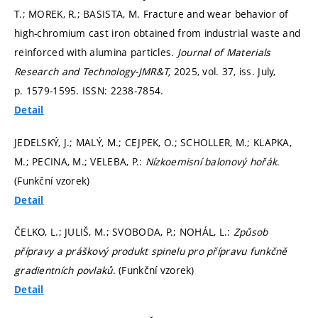
T.; MOREK, R.; BASISTA, M. Fracture and wear behavior of
high-chromium cast iron obtained from industrial waste and
reinforced with alumina particles.
Journal of Materials
Research and Technology-JMR&T,
2025, vol. 37, iss. July,
p. 1579-1595.
ISSN: 2238-7854.
Detail
JEDELSKÝ, J.; MALÝ, M.; CEJPEK, O.; SCHOLLER, M.; KLAPKA,
M.; PECINA, M.; VELEBA, P.:
Nízkoemisní balonový hořák
.
(Funkční vzorek)
Detail
ČELKO, L.; JULIŠ, M.; SVOBODA, P.; NOHÁL, L.:
Způsob
přípravy a práškový produkt spinelu pro přípravu funkčně
gradientních povlaků
. (Funkční vzorek)
Detail