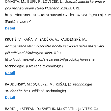
OMASTA, M.; BURK, F.; LOVEČEK, L.:
Snímač akustické emise
pro monitorování stavu kluzného ložiska
. URL:
https://intranet.ustavkonstruovani.cz/FileDownload/getProjectP
(Funkční vzorek)
Detail
KRUTIŠ, V.; KAŇA, V.; ZÁDĚRA, A.; RAUDENSKÝ, M.:
Kompenzace vlivu vysokého podílu recyklovaného materiálu
při odlévání hliníkových slitin
. URL:
http://ust.fme.vutbr.cz/slevarenstvi/produkty/overene-
technologie. (Ověřená technologie)
Detail
RAUDENSKÝ, M.; SQUERZI, M.; RUŠAJ, J.:
Technologie
studeného lití
. (Ověřená technologie)
Detail
BÁRTA, J.; ŠTEFAN, D.; SVĚTLÍK, M.; STRATIL, J.; VÍTEK, O.: