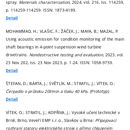
spray.
Materials characterization,
2024, vol. 216, iss. 114259,
p. 114259-114259.
ISSN: 1873-4189.
Detail
MOHAMMAD, H.; VLAŠIC, F.; ŽÁČEK, J.; MAYA, B.; MAZAL, P.
Using acoustic emission for condition monitoring of the main
shaft bearings in 4-point suspension wind turbine
drivetrains.
Nondestructive testing and evaluation,
2023, vol.
23 Nov 202, iss. 23 Nov 2023,
p. 1-24.
ISSN: 1058-9759.
Detail
ŠTEFAN, D.; BÁRTA, J.; SVĚTLÍK, M.; STRATIL, J.; VÍTEK, O.:
Čerpadlo o průtoku 20l/min a tlaku 40 kPa
. (Prototyp)
Detail
VÍTEK, O.; STRATIL, J.; KOPŘIVA, J.; Vysoké učení technické v
Brně, Brno, Veveří EMP s.r.o., Slavkov u Brna:
Připojovací
rozhraní statoru elektrického stroje s přímo chlazeným