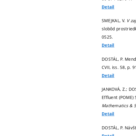
Detail
SMEJKAL, V.
V za
slobôd prostrie
0525.
Detail
DOSTÁL, P. Mend
CVII, iss. 58,
p. 9
Detail
JANKOVÁ, Z.; DOST
Effluent (POME) 
Mathematics & St
Detail
DOSTÁL, P. Návš
Detail