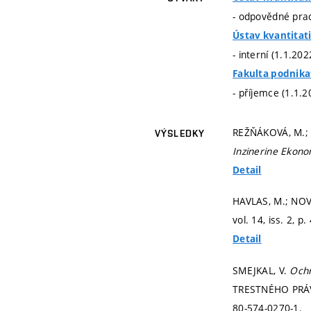
- odpovědné prac
Ústav kvantitat
- interní (1.1.20
Fakulta podnika
- příjemce (1.1.2
REŽŇÁKOVÁ, M.; P
VÝSLEDKY
Inzinerine Ekon
Detail
HAVLAS, M.; NOVO
vol. 14, iss. 2,
p.
Detail
SMEJKAL, V.
Ochr
TRESTNÉHO PRÁVA 
80-574-0270-1.