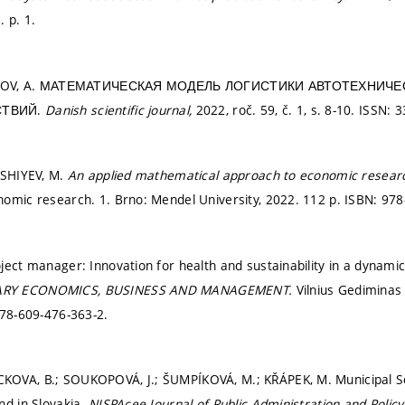
2.
p. 1.
ALIBOV, A. МАТЕМАТИЧЕСКАЯ МОДЕЛЬ ЛОГИСТИКИ АВТОТЕХНИ
СТВИЙ.
Danish scientific journal,
2022, roč. 59, č. 1,
s. 8-10.
ISSN: 3
ISHIYEV, M.
An applied mathematical approach to economic resear
omic research. 1. Brno: Mendel University, 2022. 112 p. ISBN: 978
ject manager: Innovation for health and sustainability in a dynam
RY ECONOMICS, BUSINESS AND MANAGEMENT.
Vilnius Gediminas 
78-609-476-363-2.
OVA, B.; SOUKOPOVÁ, J.; ŠUMPÍKOVÁ, M.; KŘÁPEK, M. Municipal S
nd in Slovakia.
NISPAcee Journal of Public Administration and Policy