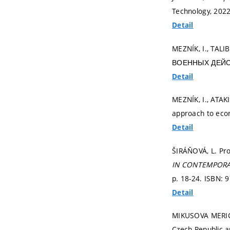
Technology, 202
Detail
MEZNÍK, I., T
ВОЕННЫХ ДЕЙ
Detail
MEZNÍK, I., ATAK
approach to econ
Detail
ŠIRÁŇOVÁ, L. Pro
IN CONTEMPORA
p. 18-24.
ISBN: 9
Detail
MIKUSOVA MERICK
Czech Republic a