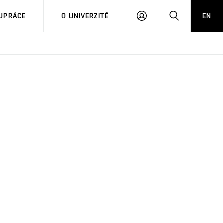
PŘIHLÁSIT
HLEDAT
UPRÁCE
O UNIVERZITĚ
EN
SE