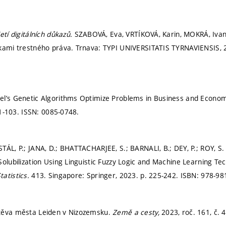
jetí digitálních důkazů.
SZABOVÁ, Eva, VRTÍKOVÁ, Karin, MOKRÁ, Ivan
dkami trestného práva. Trnava: TYPI UNIVERSITATIS TYRNAVIENSIS,
el’s Genetic Algorithms Optimize Problems in Business and Econo
1-103.
ISSN: 0085-0748.
ÁL, P.; JANA, D.; BHATTACHARJEE, S.; BARNALI, B.; DEY, P.; ROY, S. 
Solubilization Using Linguistic Fuzzy Logic and Machine Learning Te
atistics.
413. Singapore: Springer, 2023.
p. 225-242.
ISBN: 978-98
těva města Leiden v Nizozemsku.
Země a cesty,
2023, roč. 161, č. 