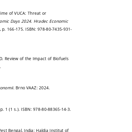
Time of VUCA: Threat or
onomic Days 2024.
Hradec Economic
1,
p. 166-175.
ISBN: 978-80-7435-931-
. Review of the Impact of Biofuels
.
konomii.
Brno VAAZ: 2024.
.
p. 1 (1 s.).
ISBN: 978-80-88365-14-3.
est Bengal, India: Haldia Institut of