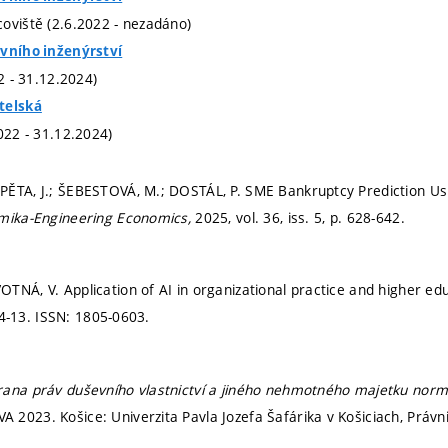
oviště (2.6.2022 - nezadáno)
ivního inženýrství
22 - 31.12.2024)
telská
022 - 31.12.2024)
ĚTA, J.; ŠEBESTOVÁ, M.; DOSTÁL, P. SME Bankruptcy Prediction Us
omika-Engineering Economics,
2025, vol. 36, iss. 5,
p. 628-642.
TNÁ, V. Application of AI in organizational practice and higher ed
 4-13.
ISSN: 1805-0603.
ana práv duševního vlastnictví a jiného nehmotného majetku norm
2023. Košice: Univerzita Pavla Jozefa Šafárika v Košiciach, Právn