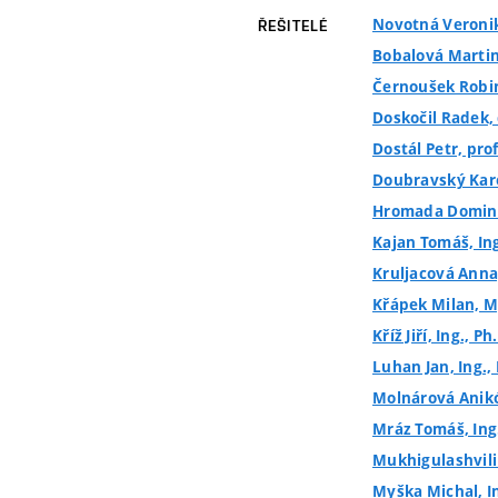
Novotná Veronik
ŘEŠITELÉ
Bobalová Martin
Černoušek Robin
Doskočil Radek, 
Dostál Petr, prof
Doubravský Karel
Hromada Domini
Kajan Tomáš, In
Kruljacová Anna,
Křápek Milan, Mg
Kříž Jiří, Ing., Ph
Luhan Jan, Ing.,
Molnárová Anikó
Mráz Tomáš, Ing
Mukhigulashvili 
Myška Michal, I