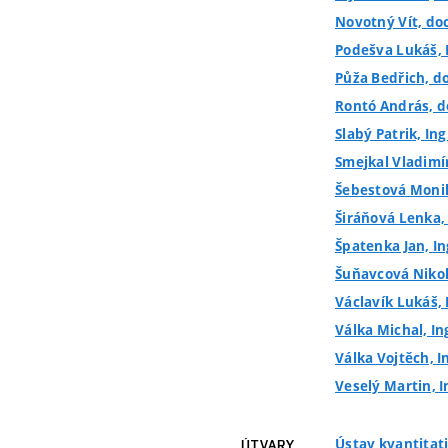
Novotný Vít, doc.
Podešva Lukáš, I
Půža Bedřich, do
Rontó András, d
Slabý Patrik, Ing
Smejkal Vladimír,
Šebestová Monika
Širáňová Lenka, 
Špatenka Jan, In
Šuňavcová Nikol
Václavík Lukáš, 
Válka Michal, In
Válka Vojtěch, I
Veselý Martin, 
Ústav kvantitat
ÚTVARY