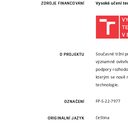
Vysoké učení te
ZDROJE FINANCOVÁNÍ
Současné tržní p
O PROJEKTU
významně ovlivňu
podpory rozhodov
kterým se nově 
technologie.
FP-S-22-7977
OZNAČENÍ
čeština
ORIGINÁLNÍ JAZYK