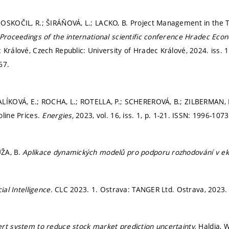
OSKOČIL, R.; ŠIRÁŇOVÁ, L.; LACKO, B. Project Management in the 
Proceedings of the international scientific conference Hradec Ec
 Králové, Czech Republic: University of Hradec Králové, 2024. iss. 
67.
LÍKOVÁ, E.; ROCHA, L.; ROTELLA, P.; SCHEREROVÁ, B.; ZILBERMAN, D
oline Prices.
Energies,
2023, vol. 16, iss. 1,
p. 1-21.
ISSN: 1996-1073
ŽA, B.
Aplikace dynamických modelů pro podporu rozhodování v e
cial Intelligence.
CLC 2023. 1. Ostrava: TANGER Ltd. Ostrava, 2023
rt system to reduce stock market prediction uncertainty.
Haldia, W