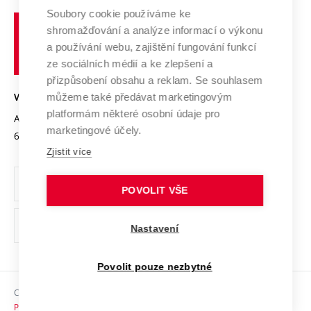
Profil univerzity
Soubory cookie používáme ke
Spolupráce se školami
Vysoké
Výzkumné infrastruktury
shromažďování a analýze informací o výkonu
Udržitelná univerzita
učení
Služby univerzity
Transfer znalostí
a používání webu, zajištění fungování funkcí
technické
Podnikavá univerzita / ContriBUTe
Mezinárodní dohody
ze sociálních médií a ke zlepšení a
Open Science
v
Bezpečná univerzita
přizpůsobení obsahu a reklam. Se souhlasem
Univerzitní sítě
Brně
Projekty
můžeme také předávat marketingovým
VYSOKÉ UČENÍ TECHNICKÉ V BRNĚ
Vyznamenání
platformám některé osobní údaje pro
Projekty ze strukturálních fondů
Antonínská 548/1
www.vut.cz
marketingové účely.
Organizační struktura
602 00 Brno
vut@vutbr.cz
Specifický výzkum
Zjistit více
Úřední deska
Ochrana osobních údajů
POVOLIT VŠE
(externí
Pracovní příležitosti
Nastavení
odkaz)
Podpora a rozvoj zaměstnanců a studujících
Povolit pouze nezbytné
Rovné příležitosti
Copyright © 2026 VUT
Sociální bezpečí
Prohlášení o přístupnosti