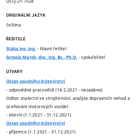
ÚSI-J-21-7558
ORIGINÁLNÍ JAZYK
čeština
ŘEŠITELÉ
- hlavní řešitel
Stáňa Ivo, Ing.
- spoluřešitel
Semela Marek, doc. Ing. Bc., Ph.D.
ÚTVARY
Ústav soudního inženýrství
- odpovědné pracoviště (14.2.2021 - nezadáno)
Odbor znalectví ve strojírenství, analýza dopravních nehod a
oceňování motorových vozidel
- interní (1.1.2021 - 31.12.2021)
Ústav soudního inženýrství
- příjemce (1.1.2021 - 31.12.2021)