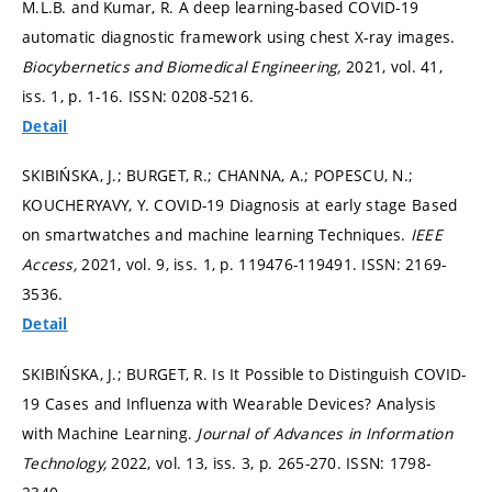
M.L.B. and Kumar, R. A deep learning-based COVID-19
automatic diagnostic framework using chest X-ray images.
Biocybernetics and Biomedical Engineering,
2021, vol. 41,
iss. 1,
p. 1-16.
ISSN: 0208-5216.
Detail
SKIBIŃSKA, J.; BURGET, R.; CHANNA, A.; POPESCU, N.;
KOUCHERYAVY, Y. COVID-19 Diagnosis at early stage Based
on smartwatches and machine learning Techniques.
IEEE
Access,
2021, vol. 9, iss. 1,
p. 119476-119491.
ISSN: 2169-
3536.
Detail
SKIBIŃSKA, J.; BURGET, R. Is It Possible to Distinguish COVID-
19 Cases and Influenza with Wearable Devices? Analysis
with Machine Learning.
Journal of Advances in Information
Technology,
2022, vol. 13, iss. 3,
p. 265-270.
ISSN: 1798-