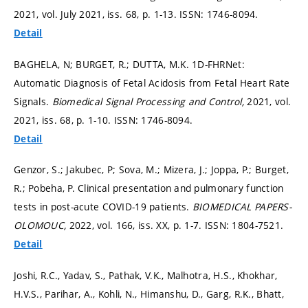
2021, vol. July 2021, iss. 68,
p. 1-13.
ISSN: 1746-8094.
Detail
BAGHELA, N; BURGET, R.; DUTTA, M.K. 1D-FHRNet:
Automatic Diagnosis of Fetal Acidosis from Fetal Heart Rate
Signals.
Biomedical Signal Processing and Control,
2021, vol.
2021, iss. 68,
p. 1-10.
ISSN: 1746-8094.
Detail
Genzor, S.; Jakubec, P; Sova, M.; Mizera, J.; Joppa, P.; Burget,
R.; Pobeha, P. Clinical presentation and pulmonary function
tests in post-acute COVID-19 patients.
BIOMEDICAL PAPERS-
OLOMOUC,
2022, vol. 166, iss. XX,
p. 1-7.
ISSN: 1804-7521.
Detail
Joshi, R.C., Yadav, S., Pathak, V.K., Malhotra, H.S., Khokhar,
H.V.S., Parihar, A., Kohli, N., Himanshu, D., Garg, R.K., Bhatt,