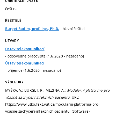
ORIGINÁLNÍ JAZYK
čeština
ŘEŠITELÉ
- hlavní řešitel
Burget Radim, prof. Ing., Ph.D.
ÚTVARY
Ústav telekomunikací
- odpovědné pracoviště (1.6.2020 - nezadáno)
Ústav telekomunikací
- příjemce (1.6.2020 - nezadáno)
VÝSLEDKY
MYŠKA, V.; BURGET, R.; MEZINA, A.:
Modulární platforma pro
včasné zachycení infekčních pacientů
. URL:
https://www.utko.fekt.vut.cz/modularni-platforma-pro-
vcasne-zachyceni-infekcnich-pacientu. (Software)